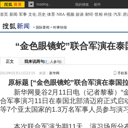
loading...
我的搜狐
邮件
首页
-
新闻
-
军事
-
文化
-
历史
-
体育
-
NBA
-
视频
-
娱谈
-
财经
-
世相
-
科技
-
汽车
-
房
>
国际要闻
>
时事快报
“金色眼镜蛇”联合军演在泰
正文
我来说两句
(
人参与)
2013年02月11日23:15
来源：
新华网
手机客
原标题
[
“金色眼镜蛇”联合军演在泰国
新华网曼谷2月11日电（记者黎藜）“金色
合军事演习11日在泰国北部清迈府正式启
等7个亚太国家的1.3万名军事人员参与演
本次联合军演为期11天，演习场所分