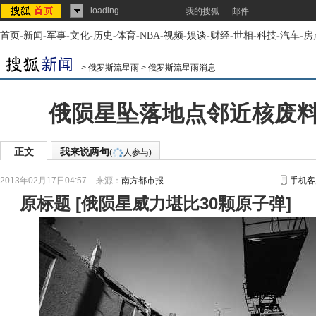
loading...
我的搜狐
邮件
首页
-
新闻
-
军事
-
文化
-
历史
-
体育
-
NBA
-
视频
-
娱谈
-
财经
-
世相
-
科技
-
汽车
-
房
>
俄罗斯流星雨
>
俄罗斯流星雨消息
俄陨星坠落地点邻近核废
正文
我来说两句
(
人参与)
2013年02月17日04:57
来源：
南方都市报
手机客
原标题
[
俄陨星威力堪比30颗原子弹
]