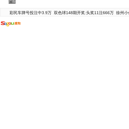
广告
彩民车牌号投注中3.9万
双色球148期开奖:头奖11注666万
徐州小