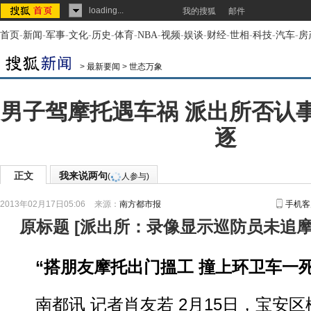
loading...
我的搜狐
邮件
首页
-
新闻
-
军事
-
文化
-
历史
-
体育
-
NBA
-
视频
-
娱谈
-
财经
-
世相
-
科技
-
汽车
-
房
>
最新要闻
>
世态万象
男子驾摩托遇车祸 派出所否认
逐
正文
我来说两句
(
人参与)
2013年02月17日05:06
来源：
南方都市报
手机客
原标题
[
派出所：录像显示巡防员未追
“搭朋友摩托出门搵工 撞上环卫车一死
南都讯 记者肖友若 2月15日，宝安区