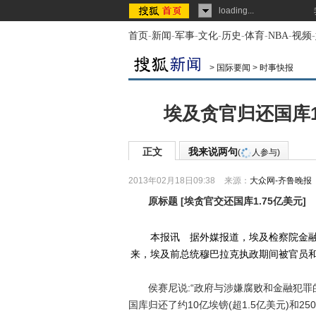
loading...
首页
-
新闻
-
军事
-
文化
-
历史
-
体育
-
NBA
-
视频
-
>
国际要闻
>
时事快报
埃及贪官归还国库1
正文
我来说两句
(
人参与)
2013年02月18日09:38
来源：
大众网-齐鲁晚报
原标题
[
埃贪官交还国库1.75亿美元
]
本报讯 据外媒报道，埃及检察院金融犯罪
来，埃及前总统穆巴拉克执政期间被官员和
侯赛尼说:“政府与涉嫌腐败和金融犯罪
国库归还了约10亿埃镑(超1.5亿美元)和25