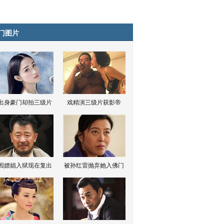
门图片
出身豪门却拍三级片
戏精演三级片获影帝
因嫖娼入狱现在复出
被孙红雷抛弃她入佛门