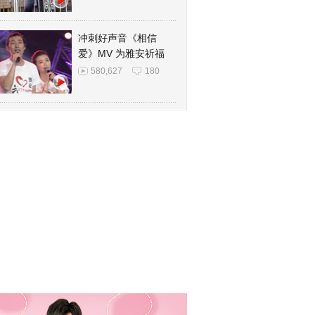
冲刺好声音《相信
爱》MV 为雅安祈福
580,627
180