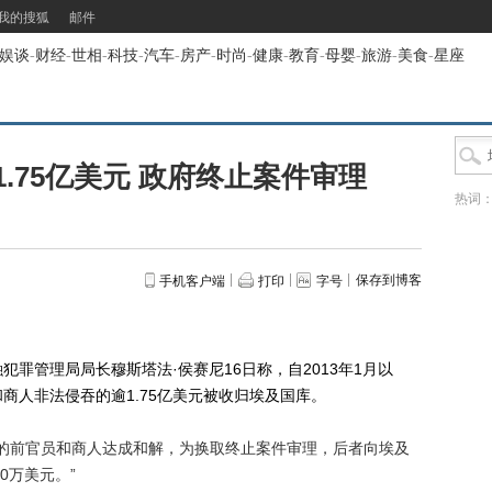
我的搜狐
邮件
娱谈
-
财经
-
世相
-
科技
-
汽车
-
房产
-
时尚
-
健康
-
教育
-
母婴
-
旅游
-
美食
-
星座
.75亿美元 政府终止案件审理
热词
保存到博客
手机客户端
打印
字号
管理局局长穆斯塔法·侯赛尼16日称，自2013年1月以
商人非法侵吞的逾1.75亿美元被收归埃及国库。
的前官员和商人达成和解，为换取终止案件审理，后者向埃及
00万美元。”