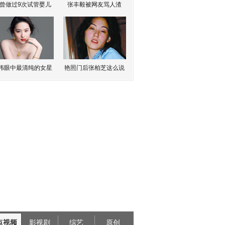
曾做过9次试管婴儿
张丰毅被网友骂人渣
伟眼中最清纯的女星
艳照门后张柏芝这么说
点视频
影视剧
综艺
原创