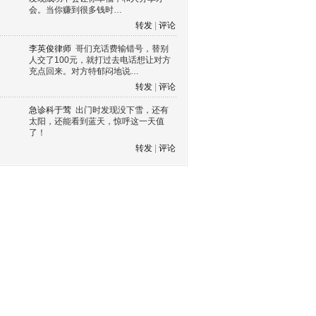
会。当你赚到很多钱时…
转发
|
评论
李英俊律师
哥们充话费输错号，替别
人交了100元，就打过去电话想让对方
充点回来。对方特郁闷地说…
转发
|
评论
急诊科于莺
出门时发现没下雪，还有
太阳，还能看到蓝天，惊呼这一天值
了！
转发
|
评论