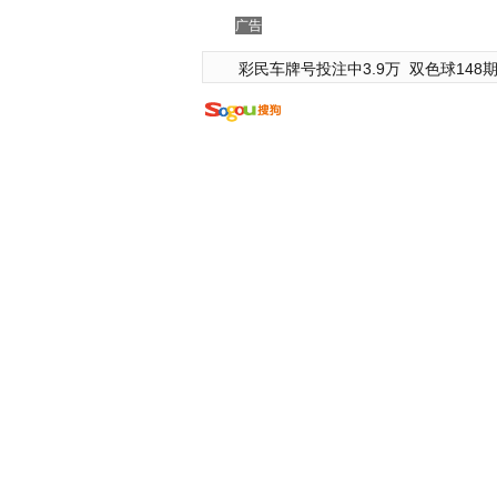
广告
彩民车牌号投注中3.9万
双色球148期