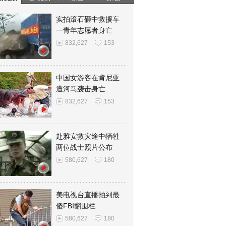
实拍滚石砸中救援车
一青年志愿者身亡
832,627
153
中国女游客在肯尼亚
遭河马袭击身亡
832,627
153
赴雅安救灾途中牺牲
两位战士照片公布
580,627
180
美电视台直播拍到最
傻FBI翻围栏
580,627
180