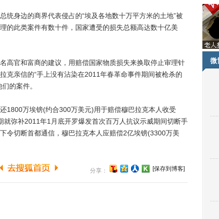
统身边的商界代表侵占的“埃及各地数十万平方米的土地”被
理的此类案件有数十件，国家遭受的损失总额高达数十亿美
微
高官和富商的建议，用赔偿国家物质损失来换取停止审理针
拉克亲信的“手上没有沾染在2011年春革命事件期间被枪杀的
他们的案件。
800万埃镑(约合300万美元)用于赔偿穆巴拉克本人收受
就弥补2011年1月底开罗爆发首次百万人抗议示威期间切断手
令切断首都通信，穆巴拉克本人应赔偿2亿埃镑(3300万美
[保存到博客]
分享：