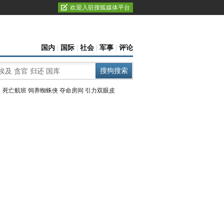
欢迎入驻搜狐媒体平台
国内
|
国际
|
社会
|
军事
|
评论
：
死亡航班
饲养蜘蛛侠
夺命房间
引力双眼皮