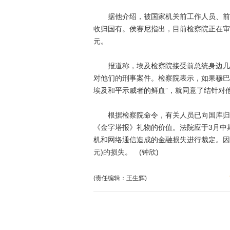
据他介绍，被国家机关前工作人员、前总
收归国有。侯赛尼指出，目前检察院正在审
元。
报道称，埃及检察院接受前总统身边几名
对他们的刑事案件。检察院表示，如果穆巴
埃及和平示威者的鲜血”，就同意了结针对
根据检察院命令，有关人员已向国库归还1
《金字塔报》礼物的价值。法院应于3月中期
机和网络通信造成的金融损失进行裁定。因下
元)的损失。 (钟欣)
(责任编辑：王生辉)