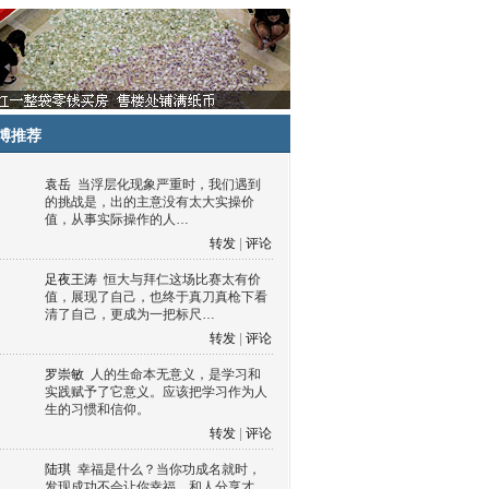
博推荐
袁岳
当浮层化现象严重时，我们遇到
的挑战是，出的主意没有太大实操价
值，从事实际操作的人…
转发
|
评论
足夜王涛
恒大与拜仁这场比赛太有价
值，展现了自己，也终于真刀真枪下看
清了自己，更成为一把标尺…
转发
|
评论
罗崇敏
人的生命本无意义，是学习和
实践赋予了它意义。应该把学习作为人
生的习惯和信仰。
转发
|
评论
陆琪
幸福是什么？当你功成名就时，
发现成功不会让你幸福，和人分享才