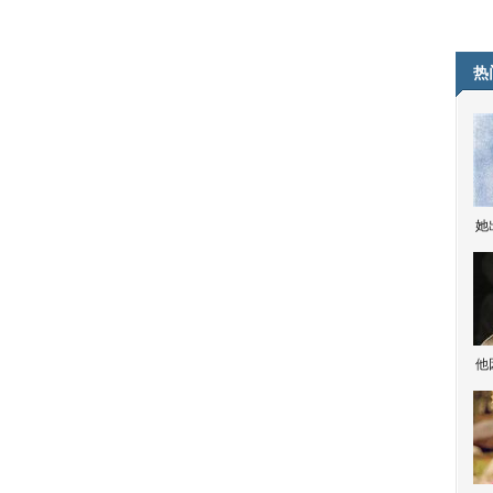
热
她
他