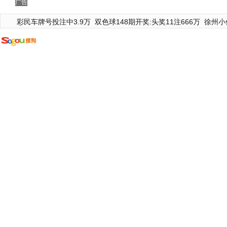
广告
彩民车牌号投注中3.9万
双色球148期开奖:头奖11注666万
徐州小