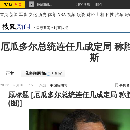
loading...
我的搜狐
邮件
首页
-
新闻
-
军事
-
文化
-
历史
-
体育
-
NBA
-
视频
-
娱谈
-
财经
-
世相
-
科技
-
汽车
-
房
>
国际要闻
>
时事快报
厄瓜多尔总统连任几成定局 称
斯
正文
我来说两句
(
人参与)
2013年02月18日14:21
来源：
中国新闻网
手机客
原标题
[
厄瓜多尔总统连任几成定局 称
(图)
]