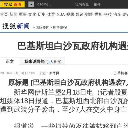
loading...
我的搜狐
邮件
首页
-
新闻
-
军事
-
文化
-
历史
-
体育
-
NBA
-
视频
-
娱谈
-
财经
-
世相
-
科技
-
汽车
-
房
>
国际要闻
>
时事快报
巴基斯坦白沙瓦政府机构遇
正文
我来说两句
(
人参与)
2013年02月18日17:09
来源：
新华网
手机客
原标题
[
巴基斯坦白沙瓦政府机构遇袭7
新华网伊斯兰堡2月18日电（记者殷夏
坦媒体18日报道，巴基斯坦西北部白沙瓦
遭到武装分子袭击，至少7人在交火中身亡
报道说，一些抓获的歹徒被转移到白沙