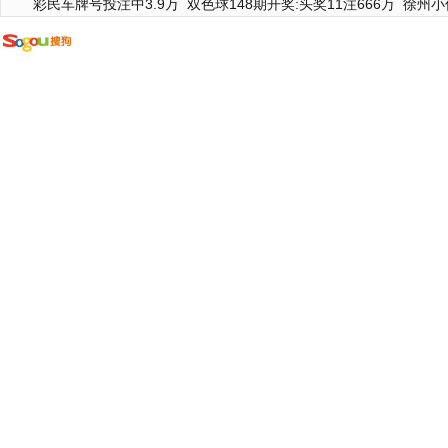
彩民车牌号投注中3.9万
双色球148期开奖:头奖11注666万
徐州小