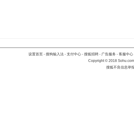
设置首页
-
搜狗输入法
-
支付中心
-
搜狐招聘
-
广告服务
-
客服中心
Copyright
©
2018 Sohu.com 
搜狐不良信息举