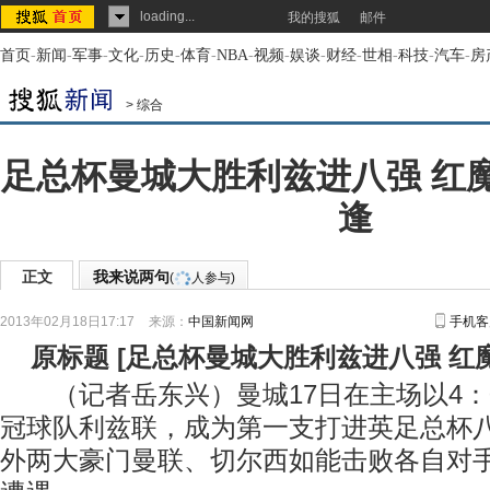
loading...
我的搜狐
邮件
首页
-
新闻
-
军事
-
文化
-
历史
-
体育
-
NBA
-
视频
-
娱谈
-
财经
-
世相
-
科技
-
汽车
-
房
>
综合
足总杯曼城大胜利兹进八强 红
逢
正文
我来说两句
(
人参与)
2013年02月18日17:17
来源：
中国新闻网
手机客
原标题
[
足总杯曼城大胜利兹进八强 红
（记者岳东兴）曼城17日在主场以4：
冠球队利兹联，成为第一支打进英足总杯
外两大豪门曼联、切尔西如能击败各自对