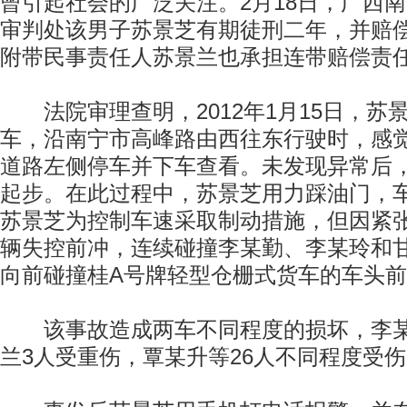
曾引起社会的广泛关注。2月18日，广西
审判处该男子苏景芝有期徒刑二年，并赔偿
附带民事责任人苏景兰也承担连带赔偿责
法院审理查明，2012年1月15日，苏
车，沿南宁市高峰路由西往东行驶时，感
道路左侧停车并下车查看。未发现异常后
起步。在此过程中，苏景芝用力踩油门，
苏景芝为控制车速采取制动措施，但因紧
辆失控前冲，连续碰撞李某勤、李某玲和
向前碰撞桂A号牌轻型仓栅式货车的车头
该事故造成两车不同程度的损坏，李某
兰3人受重伤，覃某升等26人不同程度受伤(