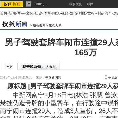
loading...
我的搜狐
邮件
首页
-
新闻
-
军事
-
文化
-
历史
-
体育
-
NBA
-
视频
-
娱谈
-
财经
-
世相
-
科技
-
汽车
-
房
>
最新要闻
>
世态万象
男子驾驶套牌车闹市连撞29人
165万
正文
我来说两句
(
人参与)
2013年02月18日18:00
来源：
中国新闻网
手机客
原标题
[
男子驾驶套牌车闹市连撞29人获
中新网南宁2月18日电(林浩 张慧 曾泳
悬挂伪造号牌的小型客车，在行驶途中误
南宁闹市连撞29人，造成3人重伤，26人