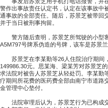
事发后苏景芝用手机打电话报警，并在
警作出事故责任认定书，认定在该事故中
通事故的全部责任。随后，苏景芝被带回
并于当日被刑事拘留。
警方随后查明，苏景芝所驾驶的小型客
A5M797号牌系伪造的号牌，该车是苏景
苏景芝在李某勤等26人住院治疗期间
149986.30元。思某海、梁某芳对苏景
求法院对被告人苏景芝从轻处罚。李某勤等
疗期间所花费的医药费全部由南宁市道路
金管理中心垫付。
法院审理后认为，苏景芝行为已构成交