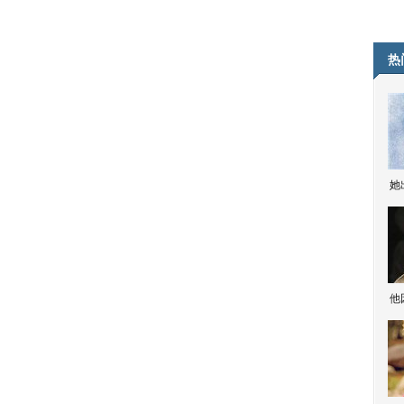
热
她
他