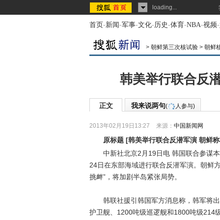
loading...
首页
-
新闻
-
军事
-
文化
-
历史
-
体育
-
NBA
-
视频
-
>
朝鲜第三次核试验
>
朝鲜
韩美举行联合反潜
正文
我来说两句
(
人参与)
2013年02月19日13:27
来源：
中国新闻网
原标题
[
韩美举行联合反潜军演 朝鲜
中新社北京2月19日电 韩国联合参谋本
24日在东部海域进行联合反潜军演。朝鲜
挑衅”，将加剧半岛紧张局势。
韩联社援引韩国军方消息称，韩军将出动76
护卫舰、1200吨级巡逻舰和1800吨级21