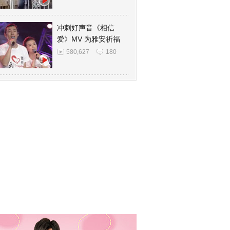
冲刺好声音《相信
爱》MV 为雅安祈福
580,627
180