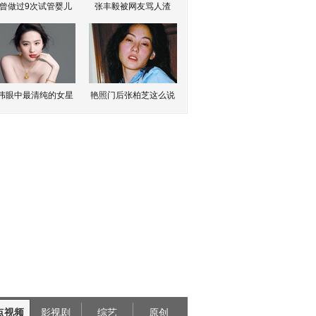
曾做过9次试管婴儿
张丰毅被网友骂人渣
伟眼中最清纯的女星
艳照门后张柏芝这么说
点视频
影视剧
综艺
原创