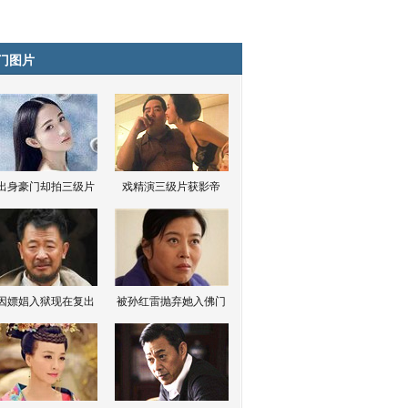
门图片
出身豪门却拍三级片
戏精演三级片获影帝
因嫖娼入狱现在复出
被孙红雷抛弃她入佛门