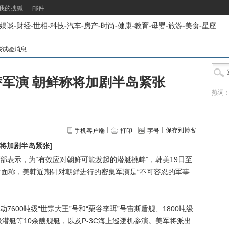
我的搜狐
邮件
娱谈
-
财经
-
世相
-
科技
-
汽车
-
房产
-
时尚
-
健康
-
教育
-
母婴
-
旅游
-
美食
-
星座
核试验消息
军演 朝鲜称将加剧半岛紧张
热词
保存到博客
手机客户端
打印
字号
称将加剧半岛紧张
]
部表示，为“有效应对朝鲜可能发起的潜艇挑衅”，韩美19日至
方面称，美韩近期针对朝鲜进行的密集军演是“不可容忍的军事
00吨级“世宗大王”号和“栗谷李珥”号宙斯盾舰、1800吨级
4级潜艇等10余艘舰艇，以及P-3C海上巡逻机参演。美军将派出