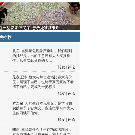
博推荐
袁岳
当浮层化现象严重时，我们遇到
的挑战是，出的主意没有太大实操价
值，从事实际操作的人…
转发
|
评论
足夜王涛
恒大与拜仁这场比赛太有价
值，展现了自己，也终于真刀真枪下看
清了自己，更成为一把标尺…
转发
|
评论
罗崇敏
人的生命本无意义，是学习和
实践赋予了它意义。应该把学习作为人
生的习惯和信仰。
转发
|
评论
陆琪
幸福是什么？当你功成名就时，
发现成功不会让你幸福，和人分享才