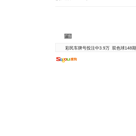
广告
彩民车牌号投注中3.9万
双色球148期