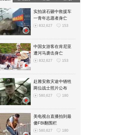
实拍滚石砸中救援车
一青年志愿者身亡
832,627
153
中国女游客在肯尼亚
遭河马袭击身亡
832,627
153
赴雅安救灾途中牺牲
两位战士照片公布
580,627
180
美电视台直播拍到最
傻FBI翻围栏
580,627
180