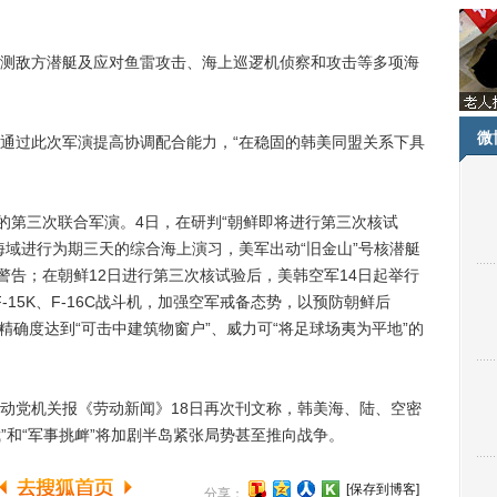
敌方潜艇及应对鱼雷攻击、海上巡逻机侦察和攻击等多项海
微
过此次军演提高协调配合能力，“在稳固的韩美同盟关系下具
第三次联合军演。4日，在研判“朝鲜即将进行第三次核试
海域进行为期三天的综合海上演习，美军出动“旧金山”号核潜艇
警告；在朝鲜12日进行第三次核试验后，美韩空军14日起举行
F-15K、F-16C战斗机，加强空军戒备态势，以预防朝鲜后
称精确度达到“可击中建筑物窗户”、威力可“将足球场夷为平地”的
党机关报《劳动新闻》18日再次刊文称，韩美海、陆、空密
裁”和“军事挑衅”将加剧半岛紧张局势甚至推向战争。
[保存到博客]
分享：