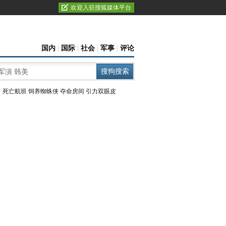
欢迎入驻搜狐媒体平台
国内
|
国际
|
社会
|
军事
|
评论
：
死亡航班
饲养蜘蛛侠
夺命房间
引力双眼皮