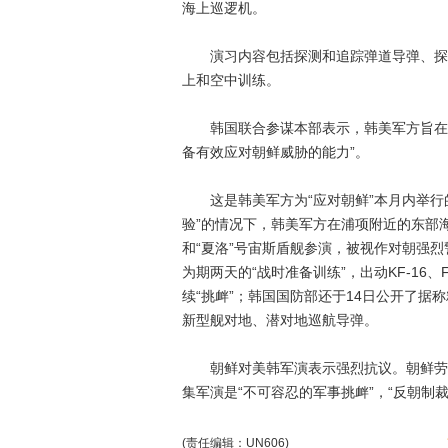
海上巡逻机。
演习内容包括探测和追踪弹道导弹、探测
上和空中训练。
韩国联合参谋本部表示，韩美军方旨在通
备有效应对朝鲜威胁的能力”。
这是韩美军方为“应对朝鲜”本月内举行的
验”的情况下，韩美军方在浦项附近的东部
和“夏洛”号宙斯盾舰参演，被视作对朝强烈
为期两天的“战时准备训练”，出动KF-16、
续“挑衅”；韩国国防部还于14日公开了据
新型舰对地、潜对地巡航导弹。
朝鲜对美韩军演表示强烈抗议。朝鲜劳动
集军演是“不可容忍的军事挑衅”，“反朝制
(责任编辑：UN606)