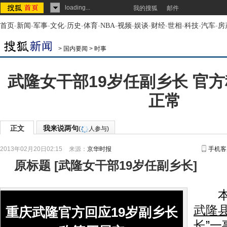
loading...
我的搜狐
邮件
首页
-
新闻
-
军事
-
文化
-
历史
-
体育
-
NBA
-
视频
-
娱谈
-
财经
-
世相
-
科技
-
汽车
-
房
>
国内要闻
>
时事
武隆女干部19岁任副乡长 官
正常
正文
我来说两句
(
人参与)
2013年02月20日02:15
来源：
京华时报
手机客
原标题
[
武隆女干部19岁任副乡长
]
本报
武隆
重庆武隆官方回应19岁副乡长
长
”