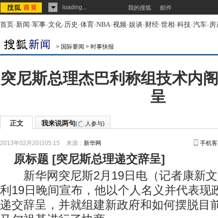
loading...
我的搜狐
邮件
首页
-
新闻
-
军事
-
文化
-
历史
-
体育
-
NBA
-
视频
-
娱谈
-
财经
-
世相
-
科技
-
汽车
-
房
>
国际要闻
>
时事快报
突尼斯总理杰巴利称组技术内阁
呈
正文
我来说两句
(
人参与)
2013年02月20日05:15
来源：
新华网
手机客
原标题
[
突尼斯总理递交辞呈
]
新华网突尼斯2月19日电（记者康新文
利19日晚间宣布，他以个人名义并代表现
递交辞呈，并就组建新政府和如何摆脱目