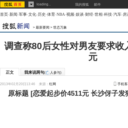
loading...
我的搜狐
邮件
首页
-
新闻
-
军事
-
文化
-
历史
-
体育
-
NBA
-
视频
-
娱谈
-
财经
-
世相
-
科技
-
汽车
-
房
>
最新要闻
>
世态万象
调查称80后女性对男友要求收入
元
正文
我来说两句
(
人参与)
2013年02月20日13:46
来源：
红网
手机客
原标题
[
恋爱起步价4511元 长沙伢子