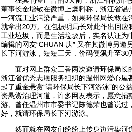
在其刊登广告的3天前，浙江省杭州毛
董事长金增敏在微博上爆料称，浙江省温
一河流工业污染严重，如果环保局长敢在河
就拿出20万。在包振明局长对此作出回应
工业垃圾，而是生活垃圾后，实名认证为
编辑的网友“CHUAN-庆” 又在其微博另
长下河游泳，短短三天，价码便飙升至30
面对网上群众三番两次邀请环保局长的
浙江省优秀志愿服务组织的温州网爱心屋
起了重金悬赏“请环保局长下河游泳”的公
资悬赏治理河道，许多网友表示，愿意捐
游。曾任温州市市委书记陈德荣也曾说过
好，就请环保局长下河游泳。
然而就在网友们纷纷上传身边污染河道