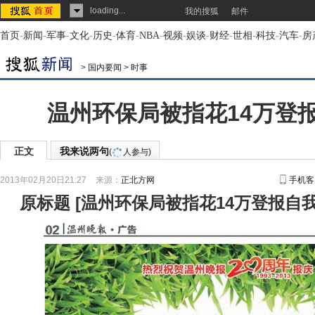
loading...
我的搜狐
邮件
首页
-
新闻
-
军事
-
文化
-
历史
-
体育
-
NBA
-
视频
-
娱谈
-
财经
-
世相
-
科技
-
汽车
-
房
>
国内要闻
>
时事
温州环保局被指花14万登
正文
我来说两句
(
人参与)
2013年02月20日21:27
来源：
正北方网
手机客
原标题
[
温州环保局被指花14万登报自