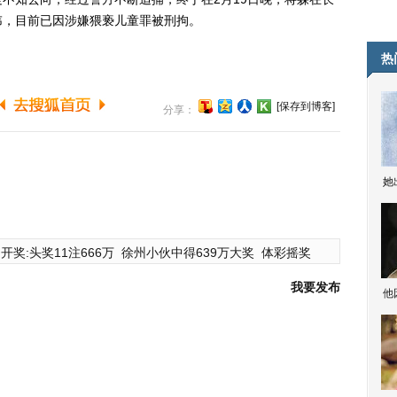
讳，目前已因涉嫌猥亵儿童罪被刑拘。
热
[保存到博客]
分享：
她
开奖:头奖11注666万
徐州小伙中得639万大奖
体彩摇奖
我要发布
他