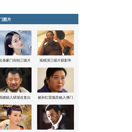
门图片
出身豪门却拍三级片
戏精演三级片获影帝
因嫖娼入狱现在复出
被孙红雷抛弃她入佛门