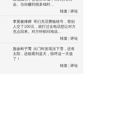
会。当你赚到很多钱时…
转发
|
评论
李英俊律师
哥们充话费输错号，替别
人交了100元，就打过去电话想让对方
充点回来。对方特郁闷地说…
转发
|
评论
急诊科于莺
出门时发现没下雪，还有
太阳，还能看到蓝天，惊呼这一天值
了！
转发
|
评论