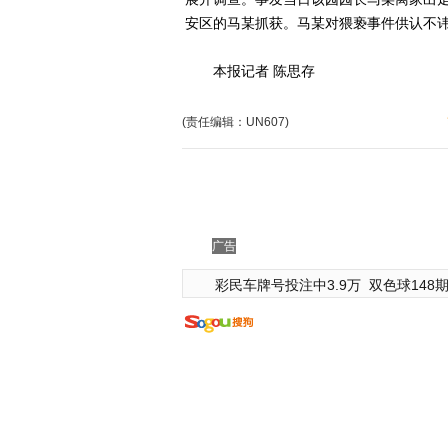
安区的马某抓获。马某对猥亵事件供认不
本报记者 陈思存
(责任编辑：UN607)
广告
彩民车牌号投注中3.9万
双色球148期