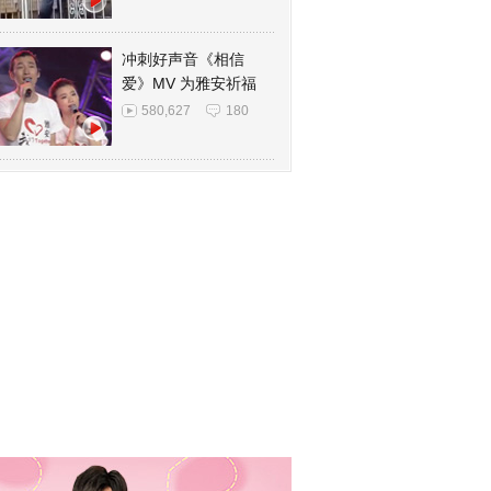
冲刺好声音《相信
爱》MV 为雅安祈福
580,627
180