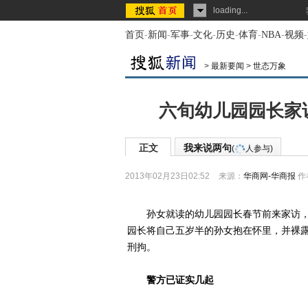
loading...
首页
-
新闻
-
军事
-
文化
-
历史
-
体育
-
NBA
-
视频
-
>
最新要闻
>
世态万象
六旬幼儿园园长家
正文
我来说两句
(
人参与)
2013年02月23日02:52
来源：
华商网-华商报
作
孙女就读的幼儿园园长春节前来家访，让
园长将自己五岁半的孙女抱在怀里，并裸
刑拘。
警方已证实几起