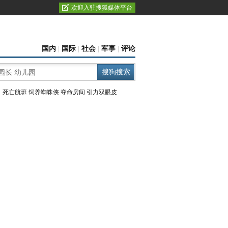
欢迎入驻搜狐媒体平台
国内
|
国际
|
社会
|
军事
|
评论
：
死亡航班
饲养蜘蛛侠
夺命房间
引力双眼皮