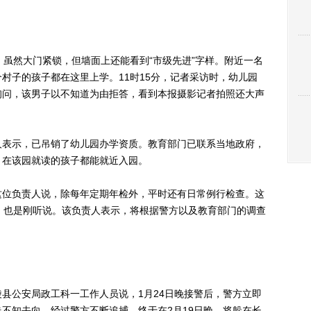
虽然大门紧锁，但墙面上还能看到“市级先进”字样。附近一名
村子的孩子都在这里上学。11时15分，记者采访时，幼儿园
询问，该男子以不知道为由拒答，看到本报摄影记者拍照还大声
表示，已吊销了幼儿园办学资质。教育部门已联系当地政府，
，在该园就读的孩子都能就近入园。
位负责人说，除每年定期年检外，平时还有日常例行检查。这
，也是刚听说。该负责人表示，将根据警方以及教育部门的调查
公安局政工科一工作人员说，1月24日晚接警后，警方立即
不知去向，经过警方不断追捕，终于在2月19日晚，将躲在长