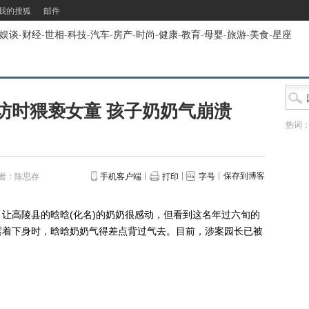
我的搜狐
邮件
娱谈
-
财经
-
世相
-
科技
-
汽车
-
房产
-
时尚
-
健康
-
教育
-
母婴
-
旅游
-
美食
-
星座
访时猥亵女童 孩子奶奶气崩溃
热词
保存到博客
者：陈思存
手机客户端
打印
字号
高陵县的晗晗(化名)的奶奶很感动，但看到这名年过六旬的
露着下身时，晗晗奶奶气得差点背过气去。目前，涉案园长已被