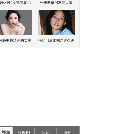
曾做过9次试管婴儿
张丰毅被网友骂人渣
伟眼中最清纯的女星
艳照门后张柏芝这么说
点视频
影视剧
综艺
原创