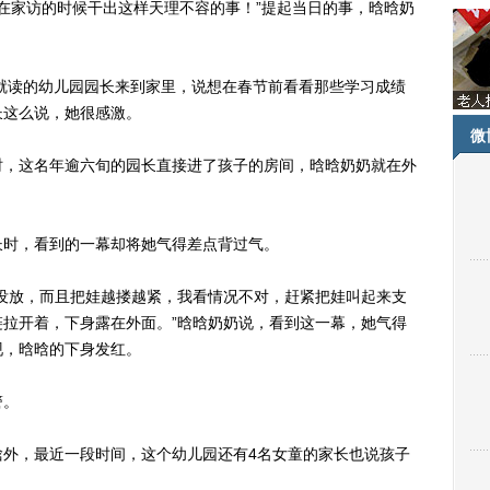
在家访的时候干出这样天理不容的事！”提起当日的事，晗晗奶
就读的幼儿园园长来到家里，说想在春节前看看那些学习成绩
长这么说，她很感激。
微
，这名年逾六旬的园长直接进了孩子的房间，晗晗奶奶就在外
时，看到的一幕却将她气得差点背过气。
放，而且把娃越搂越紧，我看情况不对，赶紧把娃叫起来支
拉开着，下身露在外面。”晗晗奶奶说，看到这一幕，她气得
现，晗晗的下身发红。
警。
，最近一段时间，这个幼儿园还有4名女童的家长也说孩子
。