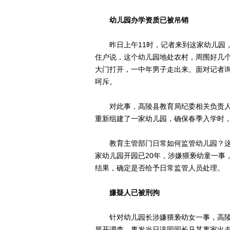
幼儿园办学资质已被吊销
昨日上午11时，记者来到这家幼儿园，
住户说，这个幼儿园地处农村，周围好几个
大门打开，一中年男子走出来。面对记者
呵斥。
对此事，高陵县教育局纪委相关负责人
重新组建了一家幼儿园，确保春季入学时
教育主管部门日常如何监管幼儿园？这
家幼儿园开园已20年，涉嫌猥亵幼童一事
结果，确定是否给予日常监管人员处理。
嫌疑人已被刑拘
针对幼儿园长涉嫌猥亵幼女一事，高陵县
展开调查。事发当日该园园长马某离家出走