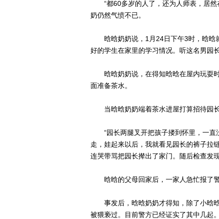
“都60多岁的人了，还为人师表，居然
奶仍然气愤不已。
晗晗奶奶说，1月24日下午3时，晗晗
好的学生在家里的学习情况。听这名男园
晗晗奶奶说，在得知晗晗在屋内玩耍时
面准备茶水。
当晗晗奶奶端着茶水进屋打算招待园长
“园长两腿叉开把孩子搂到怀里，一直没
走，娃起来以后，我就看见园长的裤子拉链
连哭带骂把园长撵出了家门。随后检查发
晗晗的父母回家后，一家人急忙报了
事发后，晗晗奶奶才得知，除了小晗晗外
被猥亵过。目前警方已经证实了其中几起