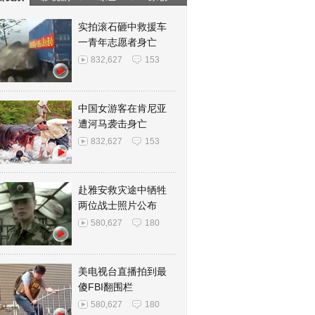
实拍滚石砸中救援车
一青年志愿者身亡
832,627
153
中国女游客在肯尼亚
遭河马袭击身亡
832,627
153
赴雅安救灾途中牺牲
两位战士照片公布
580,627
180
美电视台直播拍到最
傻FBI翻围栏
580,627
180