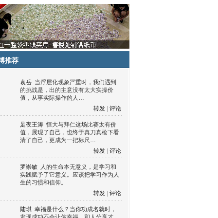
博推荐
袁岳
当浮层化现象严重时，我们遇到
的挑战是，出的主意没有太大实操价
值，从事实际操作的人…
转发
|
评论
足夜王涛
恒大与拜仁这场比赛太有价
值，展现了自己，也终于真刀真枪下看
清了自己，更成为一把标尺…
转发
|
评论
罗崇敏
人的生命本无意义，是学习和
实践赋予了它意义。应该把学习作为人
生的习惯和信仰。
转发
|
评论
陆琪
幸福是什么？当你功成名就时，
发现成功不会让你幸福，和人分享才