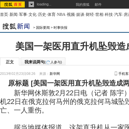
loading...
我的搜狐
邮件
首页
-
新闻
-
军事
-
文化
-
历史
-
体育
-
NBA
-
视频
-
娱谈
-
财经
-
世相
-
科技
-
汽车
-
房
>
国际要闻
>
时事快报
美国一架医用直升机坠毁造
正文
我来说两句
(
人参与)
2013年02月23日08:26
来源：
新华网
手机客
原标题
[
美国一架医用直升机坠毁造成
新华网休斯敦2月22日电（记者 陈宇
机22日在俄克拉何马州的俄克拉何马城坠
亡、一人重伤。
据当地媒体报道，这架直升机从一家医