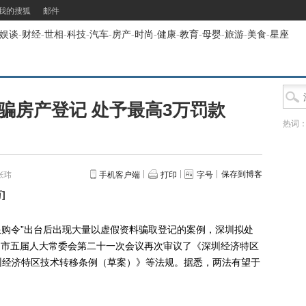
我的搜狐
邮件
娱谈
-
财经
-
世相
-
科技
-
汽车
-
房产
-
时尚
-
健康
-
教育
-
母婴
-
旅游
-
美食
-
星座
骗房产登记 处予最高3万罚款
热词
保存到博客
张玮
手机客户端
打印
字号
万
]
购令”出台后出现大量以虚假资料骗取登记的案例，深圳拟处
深圳市五届人大常委会第二十一次会议再次审议了《深圳经济特区
圳经济特区技术转移条例（草案）》等法规。据悉，两法有望于