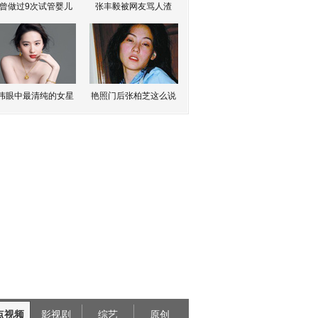
曾做过9次试管婴儿
张丰毅被网友骂人渣
伟眼中最清纯的女星
艳照门后张柏芝这么说
点视频
影视剧
综艺
原创