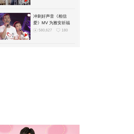
冲刺好声音《相信
爱》MV 为雅安祈福
580,627
180