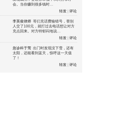
会。当你赚到很多钱时…
转发
|
评论
李英俊律师
哥们充话费输错号，替别
人交了100元，就打过去电话想让对方
充点回来。对方特郁闷地说…
转发
|
评论
急诊科于莺
出门时发现没下雪，还有
太阳，还能看到蓝天，惊呼这一天值
了！
转发
|
评论