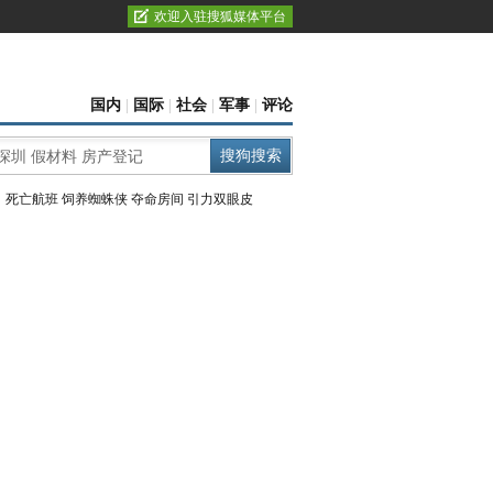
欢迎入驻搜狐媒体平台
国内
|
国际
|
社会
|
军事
|
评论
：
死亡航班
饲养蜘蛛侠
夺命房间
引力双眼皮