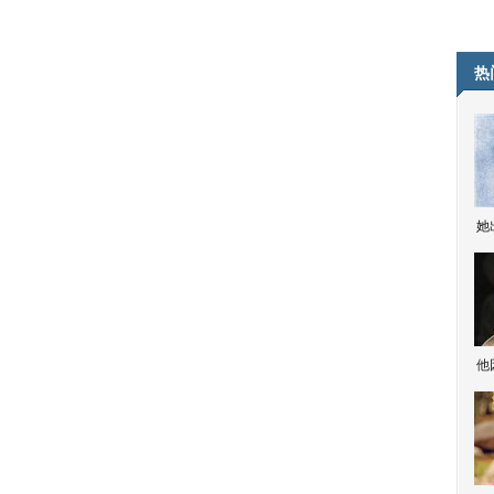
热
她
他