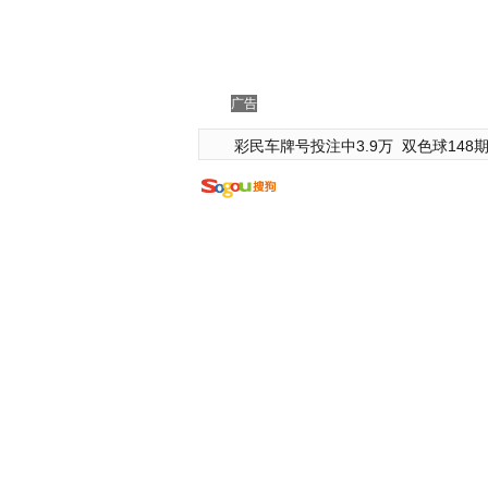
广告
彩民车牌号投注中3.9万
双色球148期