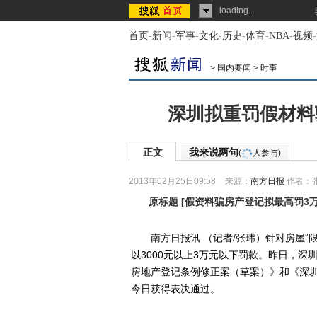
loading...
首页
-
新闻
-
军事
-
文化
-
历史
-
体育
-
NBA
-
视频
-
>
国内要闻
>
时事
深圳拟重罚假材料
正文
我来说两句
(
人参与)
2013年02月25日09:58
来源：
南方日报
作者：
原标题
[
假资料骗房产登记拟最高罚3
南方日报讯 （记者/张玮）针对房屋“限
以3000元以上3万元以下罚款。昨日，
房地产登记条例修正案（草案）》和《深
今日获得表决通过。