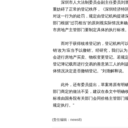
深圳市人大法制委员会副主任委员刘渤说
重妨碍了正常的登记秩序，《深圳经济特区
对这一行为的处罚，规定由登记机构提请深
部门根据“过罚相当”的原则视实际情况来
市房地产主管部门要制定具体的执行标准
而对于获得核准登记的，登记机构可以决
销’改为‘应当予以撤销’。经研究，我们
会进行房地产买卖、物权变更登记。若规
登记簿记载而进行交易的善意第三人的利
体情况决定是否撤销登记。”刘渤解释说。
此外，还有委员提出，草案将原有明确
部门商定的做法不妥，建议在条文中明确
标准由国务院有关部门会同价格主管部门规
规定执行。”
(责任编辑：news8)