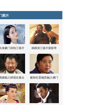
门图片
出身豪门却拍三级片
戏精演三级片获影帝
因嫖娼入狱现在复出
被孙红雷抛弃她入佛门