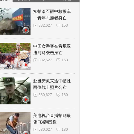
实拍滚石砸中救援车
一青年志愿者身亡
832,627
153
中国女游客在肯尼亚
遭河马袭击身亡
832,627
153
赴雅安救灾途中牺牲
两位战士照片公布
580,627
180
美电视台直播拍到最
傻FBI翻围栏
580,627
180