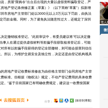
，房屋“限购令”出台后出现的大量以虚假资料骗取登记，严
房地产登记条例修正案（草案）》（以下简称“草案”）拟新增
圳市房地产主管部门处以3000元以上3万元以下罚款，由执法
确定罚款金额。同时，为了避免执法随意性过大，还规定了深圳
。
微
定撤销核准登记。“此前审议中，有委员建议将‘可以决定撤
认为当事人在通过提供虚假材料等欺骗手段获取核准登记后，可能
定对所有以欺骗手段获得的登记全部撤销，则可能会损害到信任
益。所以，为维护交易安全及独立性，决定还是由登记机构视具
的房地产登记收费标准修改为由价格主管部门会同房地产主管
收费标准。但根据《物权法》规定，不动产登记费用的具体收费
定。“鉴于目前国家已有明确收费规定，建议这一收费按国家
[保存到博客]
分享：