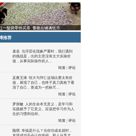
博推荐
袁岳
当浮层化现象严重时，我们遇到
的挑战是，出的主意没有太大实操价
值，从事实际操作的人…
转发
|
评论
足夜王涛
恒大与拜仁这场比赛太有价
值，展现了自己，也终于真刀真枪下看
清了自己，更成为一把标尺…
转发
|
评论
罗崇敏
人的生命本无意义，是学习和
实践赋予了它意义。应该把学习作为人
生的习惯和信仰。
转发
|
评论
陆琪
幸福是什么？当你功成名就时，
发现成功不会让你幸福，和人分享才