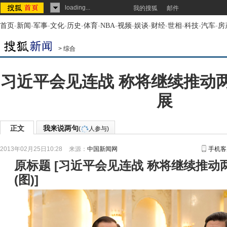
loading...
我的搜狐
邮件
首页
-
新闻
-
军事
-
文化
-
历史
-
体育
-
NBA
-
视频
-
娱谈
-
财经
-
世相
-
科技
-
汽车
-
房
>
综合
习近平会见连战 称将继续推动
展
正文
我来说两句
(
人参与)
2013年02月25日10:28
来源：
中国新闻网
手机客
原标题
[
习近平会见连战 称将继续推动
(图)
]