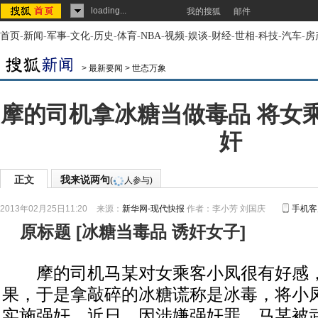
loading...
我的搜狐
邮件
首页
-
新闻
-
军事
-
文化
-
历史
-
体育
-
NBA
-
视频
-
娱谈
-
财经
-
世相
-
科技
-
汽车
-
房
>
最新要闻
>
世态万象
摩的司机拿冰糖当做毒品 将女
奸
正文
我来说两句
(
人参与)
2013年02月25日11:20
来源：
新华网-现代快报
作者：李小芳 刘国庆
手机客
原标题
[
冰糖当毒品 诱奸女子
]
摩的司机马某对女乘客小凤很有好感，
果，于是拿敲碎的冰糖谎称是冰毒，将小
实施强奸。近日，因涉嫌强奸罪，马某被