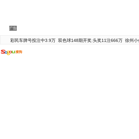
广告
彩民车牌号投注中3.9万
双色球148期开奖:头奖11注666万
徐州小