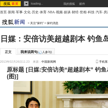
loading...
我的搜狐
邮件
首页
-
新闻
-
军事
-
文化
-
历史
-
体育
-
NBA
-
视频
-
娱谈
-
财经
-
世相
-
科技
-
汽车
-
房
>
关注“保钓”
>
保钓消息
日媒：安倍访美超越剧本 钓鱼
正文
我来说两句
(
人参与)
2013年02月26日11:23
来源：
中国新闻网
手机客
原标题
[
日媒:安倍访美“超越剧本” 钓
(图)
]