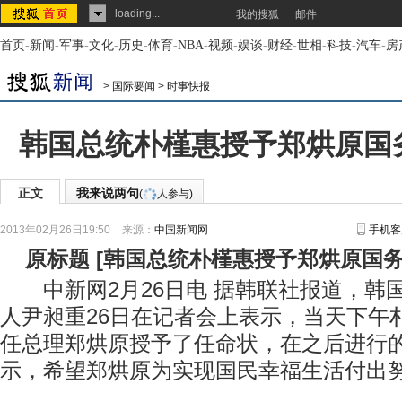
loading...
我的搜狐
邮件
首页
-
新闻
-
军事
-
文化
-
历史
-
体育
-
NBA
-
视频
-
娱谈
-
财经
-
世相
-
科技
-
汽车
-
房
>
国际要闻
>
时事快报
韩国总统朴槿惠授予郑烘原国
正文
我来说两句
(
人参与)
2013年02月26日19:50
来源：
中国新闻网
手机客
原标题
[
韩国总统朴槿惠授予郑烘原国
中新网2月26日电 据韩联社报道，韩
人尹昶重26日在记者会上表示，当天下午
任总理郑烘原授予了任命状，在之后进行
示，希望郑烘原为实现国民幸福生活付出