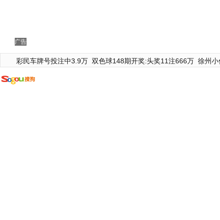
广告
彩民车牌号投注中3.9万
双色球148期开奖:头奖11注666万
徐州小