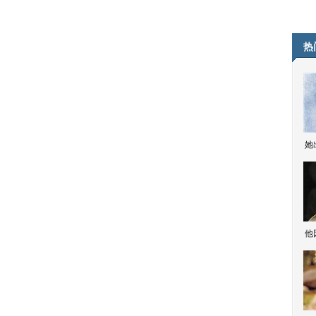
热
她
他