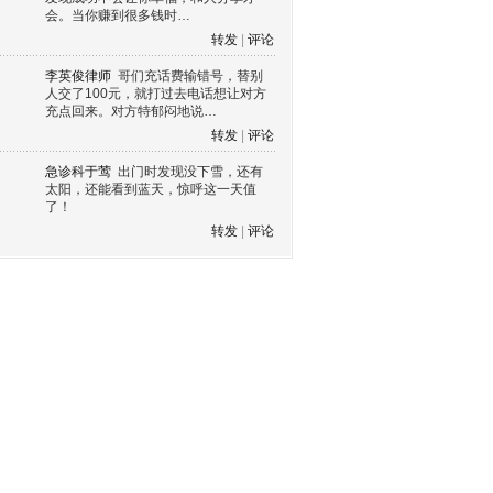
会。当你赚到很多钱时…
转发
|
评论
李英俊律师
哥们充话费输错号，替别
人交了100元，就打过去电话想让对方
充点回来。对方特郁闷地说…
转发
|
评论
急诊科于莺
出门时发现没下雪，还有
太阳，还能看到蓝天，惊呼这一天值
了！
转发
|
评论