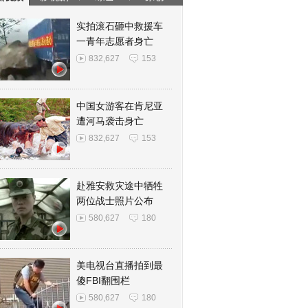
实拍滚石砸中救援车
一青年志愿者身亡
832,627
153
中国女游客在肯尼亚
遭河马袭击身亡
832,627
153
赴雅安救灾途中牺牲
两位战士照片公布
580,627
180
美电视台直播拍到最
傻FBI翻围栏
580,627
180