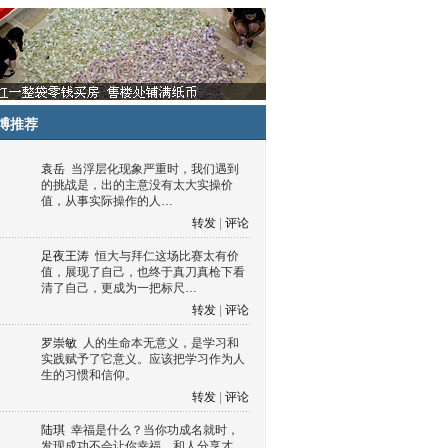
博推荐
袁岳
当浮层化现象严重时，我们遇到
的挑战是，出的主意没有太大实操价
值，从事实际操作的人…
转发
|
评论
足夜王涛
恒大与拜仁这场比赛太有价
值，展现了自己，也终于真刀真枪下看
清了自己，更成为一把标尺…
转发
|
评论
罗崇敏
人的生命本无意义，是学习和
实践赋予了它意义。应该把学习作为人
生的习惯和信仰。
转发
|
评论
陆琪
幸福是什么？当你功成名就时，
发现成功不会让你幸福，和人分享才