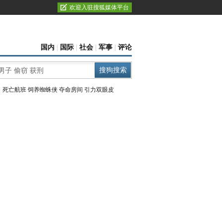
欢迎入驻搜狐媒体平台
国内
|
国际
|
社会
|
军事
|
评论
：
死亡航班
饲养蜘蛛侠
夺命房间
引力双眼皮