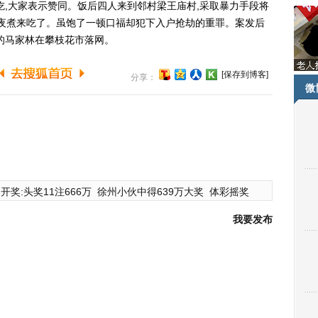
吃,大家表示赞同。饭后四人来到邻村梁王庙村,采取暴力手段将
连夜煮来吃了。虽饱了一顿口福却犯下入户抢劫的重罪。案发后
的马家林在攀枝花市落网。
[保存到博客]
分享：
微
开奖:头奖11注666万
徐州小伙中得639万大奖
体彩摇奖
我要发布