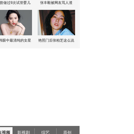
曾做过9次试管婴儿
张丰毅被网友骂人渣
伟眼中最清纯的女星
艳照门后张柏芝这么说
点视频
影视剧
综艺
原创