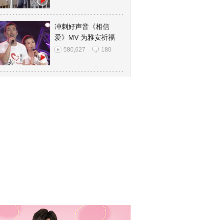
冲刺好声音《相信
爱》MV 为雅安祈福
580,627
180