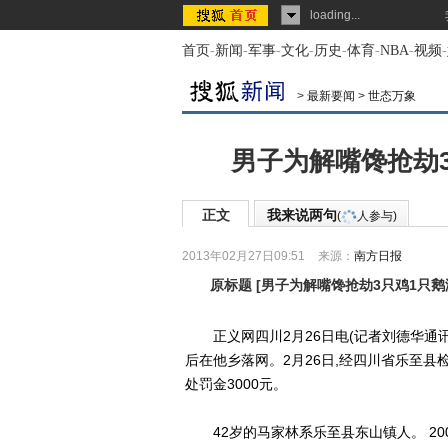
loading...
首页
-
新闻
-
军事
-
文化
-
历史
-
体育
-
NBA
-
视频
-
>
最新要闻
>
世态万象
男子为解嘴馋抢劫3
正文
我来说两句
(
人参与)
2013年02月27日09:51
来源：
南方日报
原标题
[
男子为解嘴馋抢劫3只鸡1只鹅
正义网四川2月26日电(记者刘德华通讯
后在他乡落网。2月26日,经四川省乐至县
处罚金3000元。
42岁的马家林系乐至县东山镇人。 2002