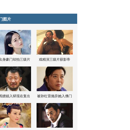
门图片
出身豪门却拍三级片
戏精演三级片获影帝
因嫖娼入狱现在复出
被孙红雷抛弃她入佛门