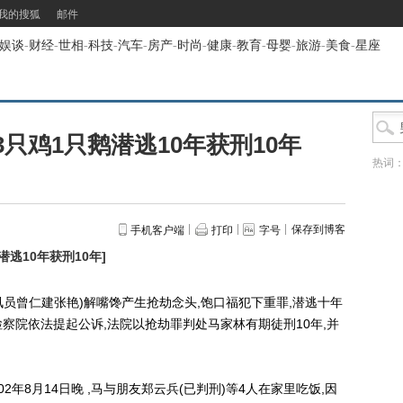
我的搜狐
邮件
娱谈
-
财经
-
世相
-
科技
-
汽车
-
房产
-
时尚
-
健康
-
教育
-
母婴
-
旅游
-
美食
-
星座
只鸡1只鹅潜逃10年获刑10年
热词
保存到博客
手机客户端
打印
字号
潜逃10年获刑10年
]
员曾仁建张艳)解嘴馋产生抢劫念头,饱口福犯下重罪,潜逃十年
检察院依法提起公诉,法院以抢劫罪判处马家林有期徒刑10年,并
年8月14日晚 ,马与朋友郑云兵(已判刑)等4人在家里吃饭,因