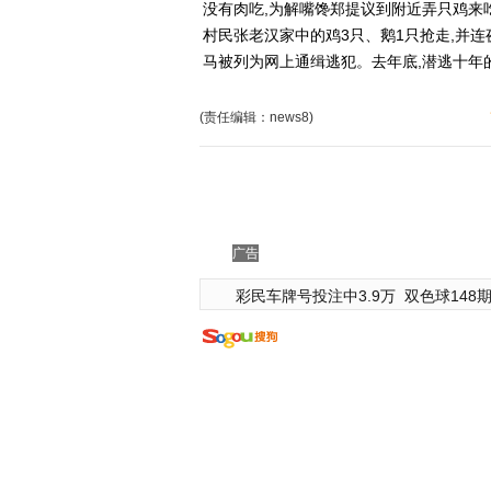
没有肉吃,为解嘴馋郑提议到附近弄只鸡来
村民张老汉家中的鸡3只、鹅1只抢走,并
马被列为网上通缉逃犯。去年底,潜逃十年
(责任编辑：news8)
广告
彩民车牌号投注中3.9万
双色球148期