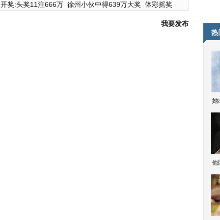
开奖:头奖11注666万
徐州小伙中得639万大奖
体彩摇奖
我要发布
热
她
他