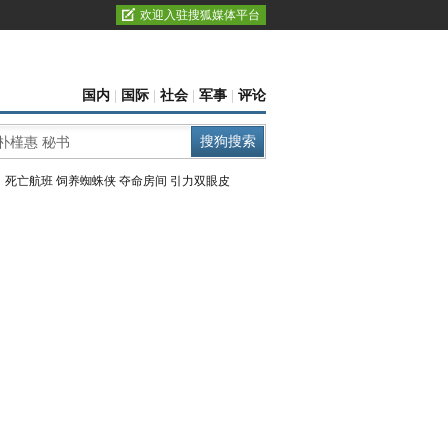
欢迎入驻搜狐媒体平台
国内
|
国际
|
社会
|
军事
|
评论
：
死亡航班
饲养蜘蛛侠
夺命房间
引力双眼皮