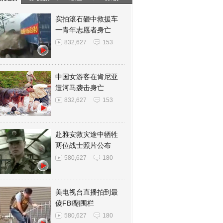
实拍滚石砸中救援车
一青年志愿者身亡
832,627
153
中国女游客在肯尼亚
遭河马袭击身亡
832,627
153
赴雅安救灾途中牺牲
两位战士照片公布
580,627
180
美电视台直播拍到最
傻FBI翻围栏
580,627
180