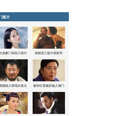
门图片
出身豪门却拍三级片
戏精演三级片获影帝
因嫖娼入狱现在复出
被孙红雷抛弃她入佛门