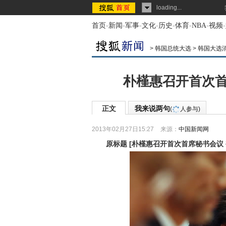
loading...
首页
-
新闻
-
军事
-
文化
-
历史
-
体育
-
NBA
-
视频
-
>
韩国总统大选
>
韩国大选
朴槿惠召开首次首
正文
我来说两句
(
人参与)
2013年02月27日15:27
来源：
中国新闻网
原标题
[
朴槿惠召开首次首席秘书会议 