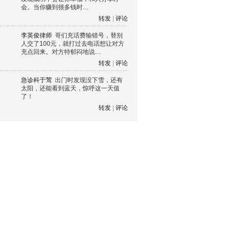
会。当你赚到很多钱时…
转发
|
评论
李英俊律师
哥们充话费输错号，替别
人交了100元，就打过去电话想让对方
充点回来。对方特郁闷地说…
转发
|
评论
急诊科于莺
出门时发现没下雪，还有
太阳，还能看到蓝天，惊呼这一天值
了！
转发
|
评论