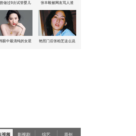
曾做过9次试管婴儿
张丰毅被网友骂人渣
伟眼中最清纯的女星
艳照门后张柏芝这么说
点视频
影视剧
综艺
原创