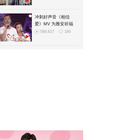
冲刺好声音《相信
爱》MV 为雅安祈福
580,627
180