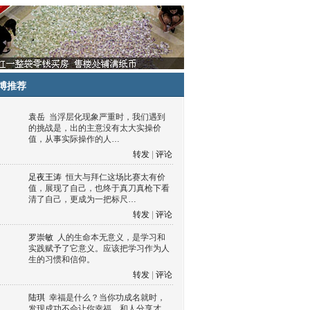
博推荐
袁岳
当浮层化现象严重时，我们遇到
的挑战是，出的主意没有太大实操价
值，从事实际操作的人…
转发
|
评论
足夜王涛
恒大与拜仁这场比赛太有价
值，展现了自己，也终于真刀真枪下看
清了自己，更成为一把标尺…
转发
|
评论
罗崇敏
人的生命本无意义，是学习和
实践赋予了它意义。应该把学习作为人
生的习惯和信仰。
转发
|
评论
陆琪
幸福是什么？当你功成名就时，
发现成功不会让你幸福，和人分享才