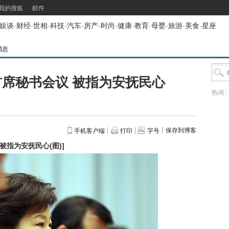
我的搜狐
邮件
娱谈
-
财经
-
世相
-
科技
-
汽车
-
房产
-
时尚
-
健康
-
教育
-
母婴
-
旅游
-
美食
-
星座
消息
席秘书会议 被指为安抚民心
热词
保存到博客
手机客户端
打印
字号
被指为安抚民心(图)
]