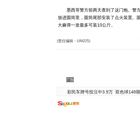
墨西哥警方前两天查到了这门炮。警方
放进圆筒里，圆筒尾部安装了点火装置。
大麻弹一发最多可装10公斤。
(责任编辑：UN025)
广告
彩民车牌号投注中3.9万
双色球148期