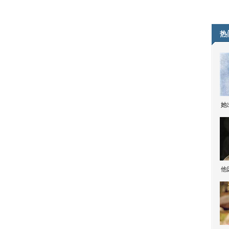
热
她
他