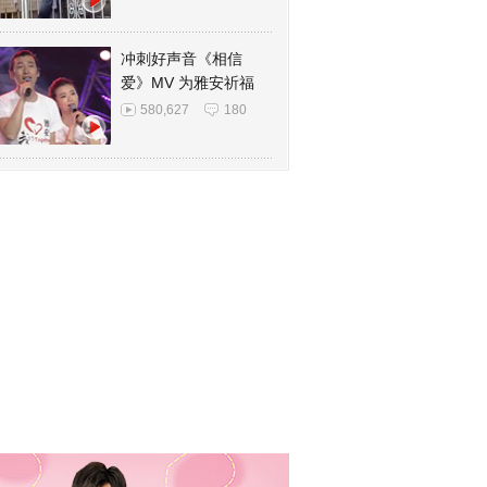
冲刺好声音《相信
爱》MV 为雅安祈福
580,627
180