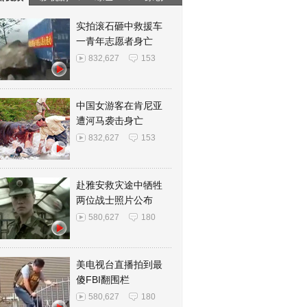
实拍滚石砸中救援车
一青年志愿者身亡
832,627
153
中国女游客在肯尼亚
遭河马袭击身亡
832,627
153
赴雅安救灾途中牺牲
两位战士照片公布
580,627
180
美电视台直播拍到最
傻FBI翻围栏
580,627
180