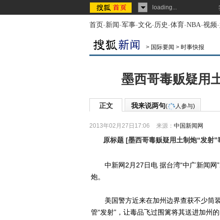
loading...
首页
-
新闻
-
军事
-
文化
-
历史
-
体育
-
NBA
-
视频
-
>
国际要闻
>
时事快报
墨西哥毒贩疑用土
正文
我来说两句
(
人参与)
2013年02月27日17:06
来源：
中国新闻网
原标题
[
墨西哥毒贩疑用土制炮“发射
中新网2月27日电 据台湾“中广新闻网”
炮。
美国警方近来在加州边界查获不少筒装
管“发射”，让毒品飞过围篱将其送进加州的