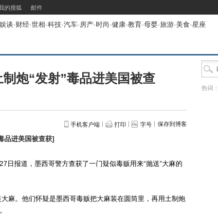
我的搜狐
邮件
娱谈
-
财经
-
世相
-
科技
-
汽车
-
房产
-
时尚
-
健康
-
教育
-
母婴
-
旅游
-
美食
-
星座
制炮“发射”毒品进美国被查
热词
保存到博客
手机客户端
打印
字号
”毒品进美国被查获
]
27日报道，墨西哥警方查获了一门疑似毒贩用来“抛送”大麻的
大麻。他们怀疑是墨西哥毒贩把大麻装在圆筒里，再用土制炮
。