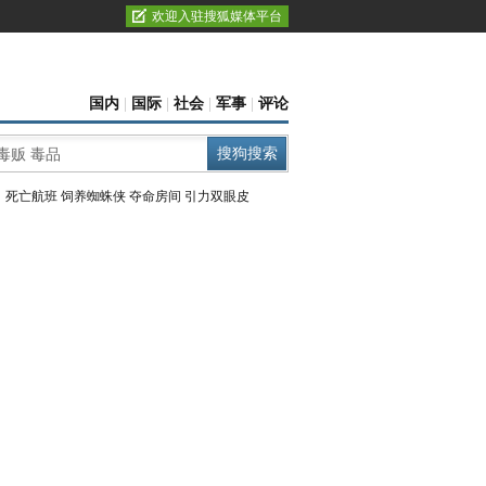
欢迎入驻搜狐媒体平台
国内
|
国际
|
社会
|
军事
|
评论
：
死亡航班
饲养蜘蛛侠
夺命房间
引力双眼皮