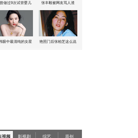
曾做过9次试管婴儿
张丰毅被网友骂人渣
伟眼中最清纯的女星
艳照门后张柏芝这么说
点视频
影视剧
综艺
原创