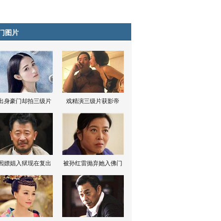
门图片
出身豪门却拍三级片
戏精演三级片获影帝
因嫖娼入狱现在复出
被孙红雷抛弃她入佛门