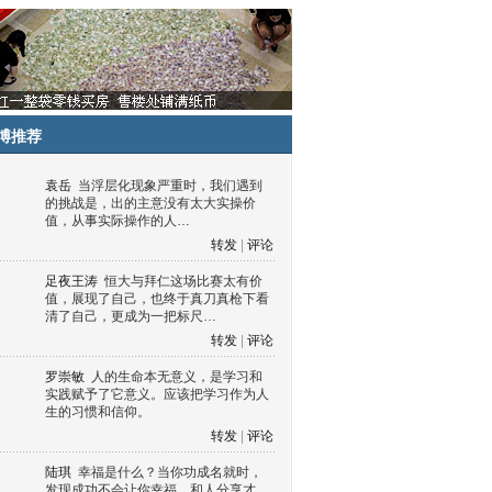
博推荐
袁岳
当浮层化现象严重时，我们遇到
的挑战是，出的主意没有太大实操价
值，从事实际操作的人…
转发
|
评论
足夜王涛
恒大与拜仁这场比赛太有价
值，展现了自己，也终于真刀真枪下看
清了自己，更成为一把标尺…
转发
|
评论
罗崇敏
人的生命本无意义，是学习和
实践赋予了它意义。应该把学习作为人
生的习惯和信仰。
转发
|
评论
陆琪
幸福是什么？当你功成名就时，
发现成功不会让你幸福，和人分享才