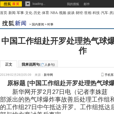
loading...
我的搜狐
邮件
首页
-
新闻
-
军事
-
文化
-
历史
-
体育
-
NBA
-
视频
-
娱谈
-
财经
-
世相
-
科技
-
汽车
-
房
>
国内要闻
>
时事
中国工作组赴开罗处理热气球
作
正文
我来说两句
(
人参与)
2013年02月28日05:09
来源：
新华网
手机客
原标题
[
中国工作组赴开罗处理热气球
新华网开罗2月27日电（记者李姝莛 
部派出的热气球爆炸事故善后处理工作组
的工作组27日中午抵达开罗。工作组抵达