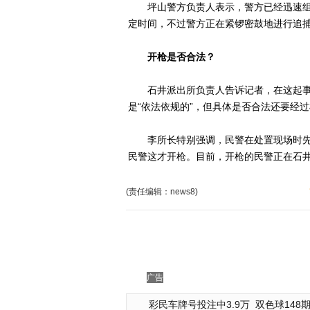
坪山警方负责人表示，警方已经迅速组
定时间，不过警方正在紧锣密鼓地进行追
开枪是否合法？
石井派出所负责人告诉记者，在这起事
是“依法依规的”，但具体是否合法还要经
李所长特别强调，民警在处置现场时先说
民警这才开枪。目前，开枪的民警正在石
(责任编辑：news8)
广告
彩民车牌号投注中3.9万
双色球148期