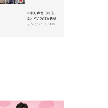
冲刺好声音《相信
爱》MV 为雅安祈福
580,627
180