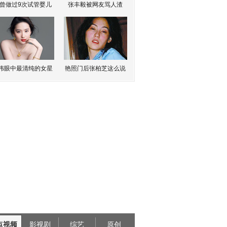
曾做过9次试管婴儿
张丰毅被网友骂人渣
伟眼中最清纯的女星
艳照门后张柏芝这么说
点视频
影视剧
综艺
原创