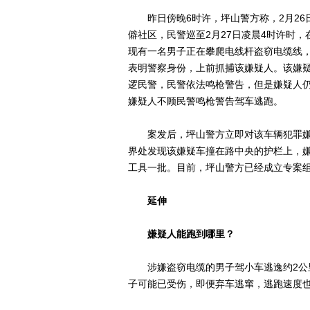
昨日傍晚6时许，坪山警方称，2月26
僻社区，民警巡至2月27日凌晨4时许时
现有一名男子正在攀爬电线杆盗窃电缆线，
表明警察身份，上前抓捕该嫌疑人。该嫌
逻民警，民警依法鸣枪警告，但是嫌疑人
嫌疑人不顾民警鸣枪警告驾车逃跑。
案发后，坪山警方立即对该车辆犯罪嫌
界处发现该嫌疑车撞在路中央的护栏上，
工具一批。目前，坪山警方已经成立专案
延伸
嫌疑人能跑到哪里？
涉嫌盗窃电缆的男子驾小车逃逸约2公里
子可能已受伤，即便弃车逃窜，逃跑速度