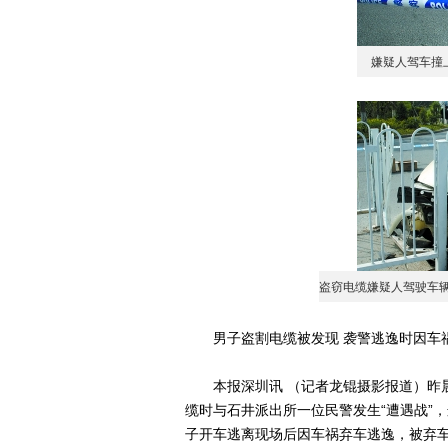
嫌疑人驾车撞
盗窃电缆嫌疑人驾驶车
男子盗割电缆被发现 袭警逃逸时因车
本报深圳讯 （记者龙锟摄影报道）昨晨
缆时与石井派出所一位民警发生“遭遇战”
子开车逃离现场后因车祸弃车逃逸，被弃