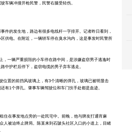
驾驶车辆冲撞开枪民警，民警右腿受轻伤。
事件的发生地，路边有很多电线杆一字排开。记者昨日看到，
小区供电。在附近，一辆轿车停在臭水沟内，这是事发时民警所
，一辆严重损毁的小车停在路中间，是涉嫌盗窃男子逃逸时
上路中护栏后停下，盗窃电缆的男子弃车逃走。
位置的前挡风玻璃上，有3个清晰的弹孔，玻璃已被明显击
别还有1个弹孔。肇事车辆驾驶位和车门扶手处都是血迹。
租住在事发地点旁的一处民宅中。前晚，他与牌友打通宵麻
，众人被迫终止牌局。陈某来到石陂头社区入口的小道上，目睹
。