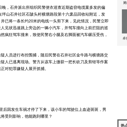
她
日晚，石井派出所组织民警便衣巡查近期盗窃电缆案多发的偏
，在坪山石井社区石陂头村横塘路段第十六废品回收站附近，发
并已将一条长约20米的电线一头剪下来，见此情况，民警立即
疑人见状迅速跳上旁边的一辆小汽车，并驾车撞向上前拦阻的巡
仍然疯狂驾车撞来，致使民警右小腿及右脚面被汽车碾压受伤，
卓
疑人员进行布控围捕，随后民警在石井社区金牛路与横塘路交
嫌疑人已逃离现场。警方从该车上缴获一把长砍刀及剪钳等作案
组正对犯罪嫌疑人展开抓捕。
后因发生车祸才停了下来，该小车的驾驶位上血迹斑斑，男
也将受到影响，他能跑到哪里？
热