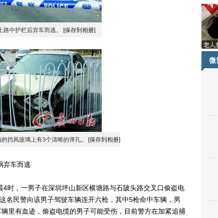
上路中护栏后弃车而逃。
[保存到相册]
微
辆的挡风玻璃上有3个清晰的弹孔。
[保存到相册]
祸弃车而逃
4时，一男子在深圳坪山新区横塘路与石陂头路交叉口偷盗电
，这名民警向该男子驾驶车辆连开六枪，其中5枪命中车辆，男
车辆里有血迹，偷盗电缆的男子可能受伤，目前警方在加紧追捕