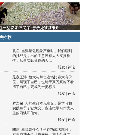
博推荐
袁岳
当浮层化现象严重时，我们遇到
的挑战是，出的主意没有太大实操价
值，从事实际操作的人…
转发
|
评论
足夜王涛
恒大与拜仁这场比赛太有价
值，展现了自己，也终于真刀真枪下看
清了自己，更成为一把标尺…
转发
|
评论
罗崇敏
人的生命本无意义，是学习和
实践赋予了它意义。应该把学习作为人
生的习惯和信仰。
转发
|
评论
陆琪
幸福是什么？当你功成名就时，
发现成功不会让你幸福，和人分享才