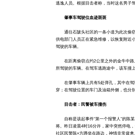
逃逸人员。根据目击者称，当时这名男子
肇事车驾驶位血迹斑斑
通往石陂头社区的一条小道为此次偷窃
供电部门人员正在紧急维修，以恢复附近
驾驶的车辆。
在距离偷窃点约2公里之外的金牛中路上
所驾驶的车辆。在驾车逃跑途中，该车撞
在肇事车辆上共有5处弹孔，其中在驾驶
穿；在驾驶位置的车门及油箱外侧，也分
目击者：民警被车撞伤
自称是该起事件“第一个报警人”的陈某
将。昨日凌晨4时16分许，家中突然停电
社区民警陈×方蹲坐在路边，神情非常疲惫