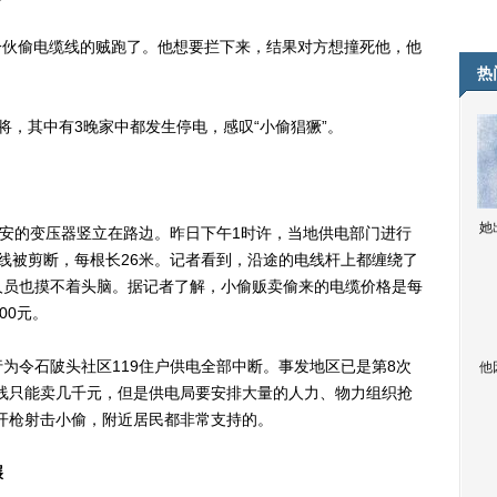
伙偷电缆线的贼跑了。他想要拦下来，结果对方想撞死他，他
热
，其中有3晚家中都发生停电，感叹“小偷猖獗”。
她
安的变压器竖立在路边。昨日下午1时许，当地供电部门进行
线被剪断，每根长26米。记者看到，沿途的电线杆上都缠绕了
人员也摸不着头脑。据记者了解，小偷贩卖偷来的电缆价格是每
00元。
令石陂头社区119住户供电全部中断。事发地区已是第8次
他
线只能卖几千元，但是供电局要安排大量的人力、物力组织抢
开枪射击小偷，附近居民都非常支持的。
碾