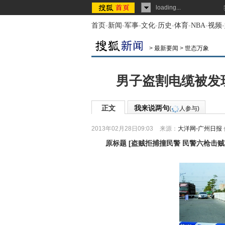
loading...
首页
-
新闻
-
军事
-
文化
-
历史
-
体育
-
NBA
-
视频
-
>
最新要闻
>
世态万象
男子盗割电缆被发
正文
我来说两句
(
人参与)
2013年02月28日09:03
来源：
大洋网-广州日报
原标题
[
盗贼拒捕撞民警 民警六枪击贼