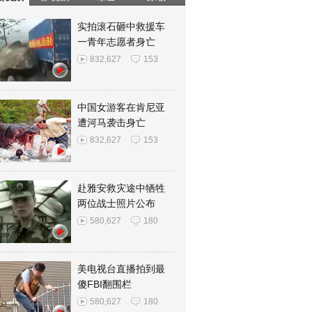
实拍滚石砸中救援车
一青年志愿者身亡
832,627
153
中国女游客在肯尼亚
遭河马袭击身亡
832,627
153
赴雅安救灾途中牺牲
两位战士照片公布
580,627
180
美电视台直播拍到最
傻FBI翻围栏
580,627
180