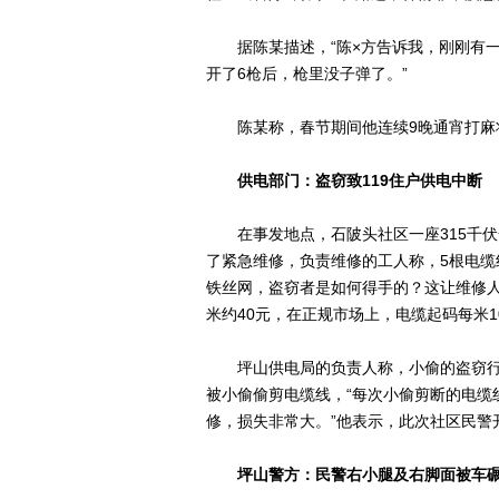
据陈某描述，“陈×方告诉我，刚刚有一
开了6枪后，枪里没子弹了。”
陈某称，春节期间他连续9晚通宵打麻将
供电部门：盗窃致119住户供电中断
在事发地点，石陂头社区一座315千伏
了紧急维修，负责维修的工人称，5根电缆
铁丝网，盗窃者是如何得手的？这让维修
米约40元，在正规市场上，电缆起码每米1
坪山供电局的负责人称，小偷的盗窃行为
被小偷偷剪电缆线，“每次小偷剪断的电缆
修，损失非常大。”他表示，此次社区民警
坪山警方：民警右小腿及右脚面被车