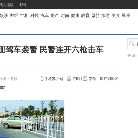
我的搜狐
邮件
娱谈
-
财经
-
世相
-
科技
-
汽车
-
房产
-
时尚
-
健康
-
教育
-
母婴
-
旅游
-
美食
-
星座
现驾车袭警 民警连开六枪击车
热词
保存到博客
作者：龙锟
手机客户端
打印
字号
车
]