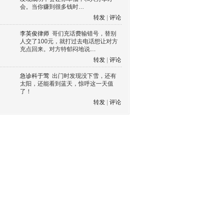
会。当你赚到很多钱时…
转发
|
评论
李英俊律师
哥们充话费输错号，替别
人交了100元，就打过去电话想让对方
充点回来。对方特郁闷地说…
转发
|
评论
急诊科于莺
出门时发现没下雪，还有
太阳，还能看到蓝天，惊呼这一天值
了！
转发
|
评论