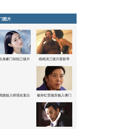
门图片
出身豪门却拍三级片
戏精演三级片获影帝
因嫖娼入狱现在复出
被孙红雷抛弃她入佛门