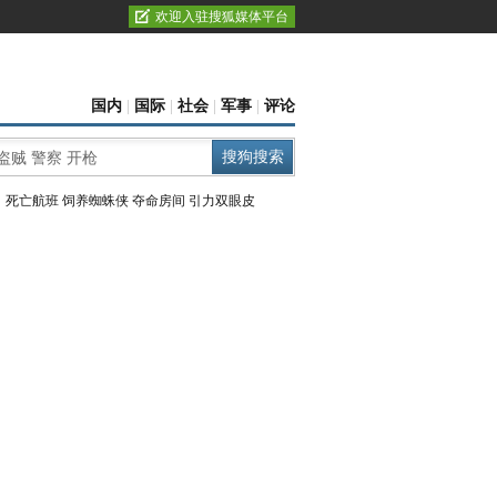
欢迎入驻搜狐媒体平台
国内
|
国际
|
社会
|
军事
|
评论
：
死亡航班
饲养蜘蛛侠
夺命房间
引力双眼皮