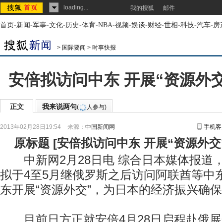
loading...
我的搜狐
邮件
首页
-
新闻
-
军事
-
文化
-
历史
-
体育
-
NBA
-
视频
-
娱谈
-
财经
-
世相
-
科技
-
汽车
-
房
>
国际要闻
>
时事快报
安倍拟访问中东 开展“资源外
正文
我来说两句
(
人参与)
2013年02月28日19:54
来源：
中国新闻网
手机客
原标题
[
安倍拟访问中东 开展“资源外交
中新网2月28日电 综合日本媒体报道
拟于4至5月继俄罗斯之后访问阿联酋等中
东开展“资源外交”，为日本的经济振兴确
目前日方正就安倍4月28日启程赴俄展