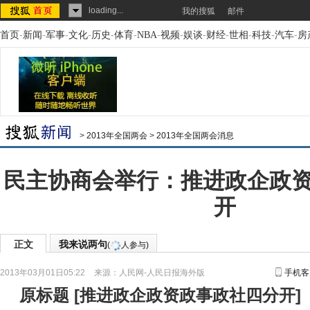
loading...
我的搜狐
邮件
首页
-
新闻
-
军事
-
文化
-
历史
-
体育
-
NBA
-
视频
-
娱谈
-
财经
-
世相
-
科技
-
汽车
-
房
>
2013年全国两会
>
2013年全国两会消息
民主协商会举行：推进政企政
开
正文
我来说两句
(
人参与)
2013年03月01日05:22
来源：
人民网-人民日报海外版
手机客
原标题
[
推进政企政资政事政社四分开
]