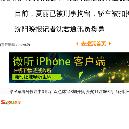
目前，夏丽已被刑事拘留，轿车被扣
沈阳晚报记者沈君通讯员樊勇
(责任编辑：news9)
彩民车牌号投注中3.9万
双色球148期开奖:头奖11注666万
徐州小