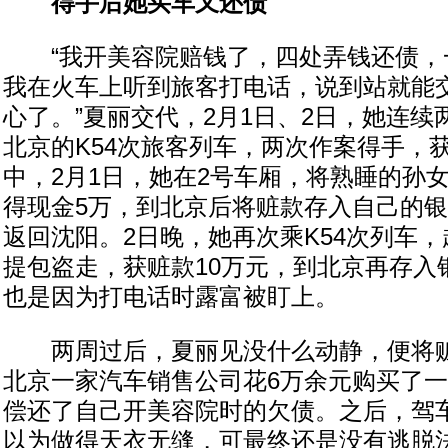
得手后她买车又还债
“我开美容院赔钱了，四处弄钱还债，
我在火车上听到旅客打电话，说到站就能
心了。”夏丽交代，2月1日、2日，她连
北京的K54次旅客列车，两次作案得手，获
中，2月1日，她在2号车厢，将熟睡的孙
得现金5万，到北京后将赃款存入自己的
返回沈阳。2日晚，她再次乘K54次列车
提包盗走，获赃款10万元，到北京再存入
也是因为打电话时露富被盯上。
两周过后，夏丽见没什么动静，便将赃
北京一家汽车销售公司花6万余元购买了
偿还了自己开美容院时的欠债。之后，驾
以为做得天衣无缝，可最终还是没有逃脱