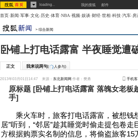
loading...
我的搜狐
邮件
首页
-
新闻
-
军事
-
文化
-
历史
-
体育
-
NBA
-
视频
-
娱谈
-
财经
-
世相
-
科技
-
汽车
-
房
>
综合新闻
卧铺上打电话露富 半夜睡觉遭
正文
我来说两句
(
人参与)
2013年03月01日14:47
来源：
东北新闻网
作者：樊勇
手机客
原标题
[
卧铺上打电话露富 落魄女老板
手
]
乘火车时，旅客打电话露富，被想钱想
居”听到，“邻居”趁其睡觉时偷走提包卷走
方根据购票实名制的信息，将偷盗旅客15