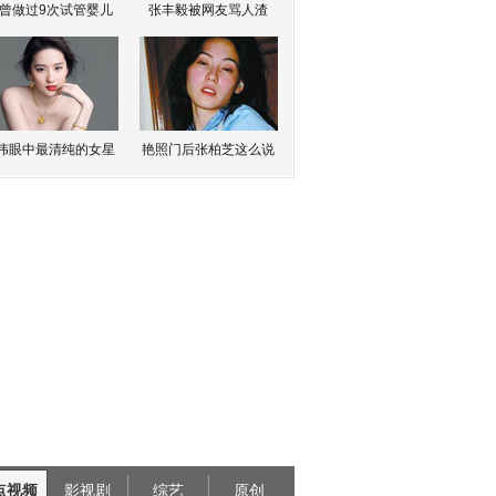
曾做过9次试管婴儿
张丰毅被网友骂人渣
伟眼中最清纯的女星
艳照门后张柏芝这么说
点视频
影视剧
综艺
原创