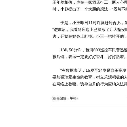
王年龄相仿，也在一家酒店打工，两人心理
时，小赵提出了一个大胆的想法，“既然不
于是，小王昨日11时许就赶到合肥，坐
“进屋后，我看到床边上已摆放了几大瓶安
边，开始在她身上乱摸。小王一把推开他
13时50分许，包河603巡控车民警迅
很后悔，表示一定要好好奋斗，好好活着。
“有数据表明，15岁至34岁是自杀高发
要加强珍爱生命的教育，树立乐观积极的人
在网络上教唆、诱导自杀的行为应纳入法
(责任编辑：牛格)