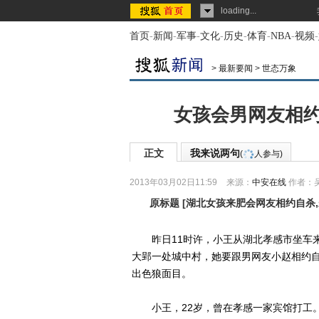
loading...
首页
-
新闻
-
军事
-
文化
-
历史
-
体育
-
NBA
-
视频
-
>
最新要闻
>
世态万象
女孩会男网友相约
正文
我来说两句
(
人参与)
2013年03月02日11:59
来源：
中安在线
作者：
原标题
[
湖北女孩来肥会网友相约自杀
昨日11时许，小王从湖北孝感市坐车来
大郢一处城中村，她要跟男网友小赵相约
出色狼面目。
小王，22岁，曾在孝感一家宾馆打工。