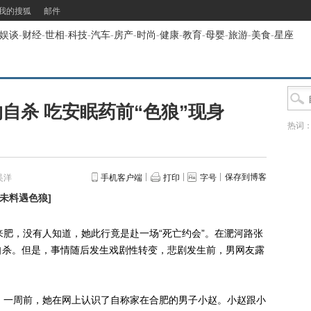
我的搜狐
邮件
娱谈
-
财经
-
世相
-
科技
-
汽车
-
房产
-
时尚
-
健康
-
教育
-
母婴
-
旅游
-
美食
-
星座
自杀 吃安眠药前“色狼”现身
热词
保存到博客
吴洋
手机客户端
打印
字号
,未料遇色狼
]
肥，没有人知道，她此行竟是赴一场“死亡约会”。在淝河路张
自杀。但是，事情随后发生戏剧性转变，悲剧发生前，男网友露
一周前，她在网上认识了自称家在合肥的男子小赵。小赵跟小