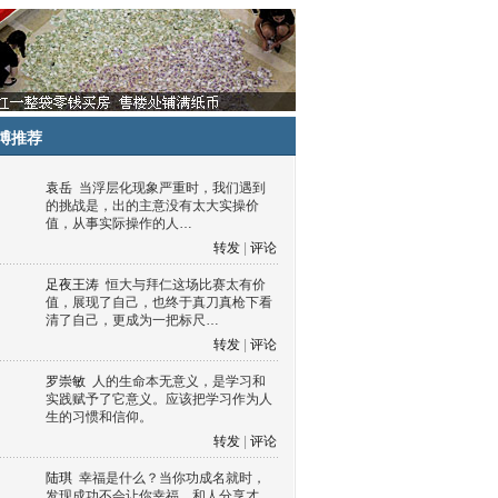
博推荐
袁岳
当浮层化现象严重时，我们遇到
的挑战是，出的主意没有太大实操价
值，从事实际操作的人…
转发
|
评论
足夜王涛
恒大与拜仁这场比赛太有价
值，展现了自己，也终于真刀真枪下看
清了自己，更成为一把标尺…
转发
|
评论
罗崇敏
人的生命本无意义，是学习和
实践赋予了它意义。应该把学习作为人
生的习惯和信仰。
转发
|
评论
陆琪
幸福是什么？当你功成名就时，
发现成功不会让你幸福，和人分享才