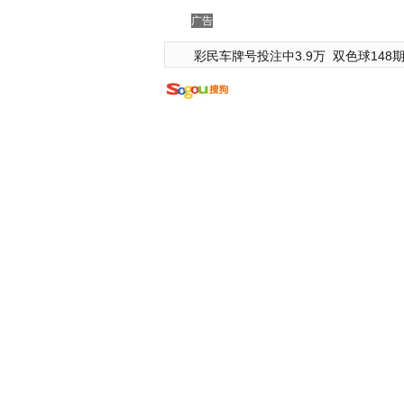
广告
彩民车牌号投注中3.9万
双色球148期