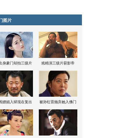
门图片
出身豪门却拍三级片
戏精演三级片获影帝
因嫖娼入狱现在复出
被孙红雷抛弃她入佛门