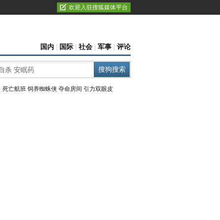
欢迎入驻搜狐媒体平台
国内
|
国际
|
社会
|
军事
|
评论
：
死亡航班
饲养蜘蛛侠
夺命房间
引力双眼皮