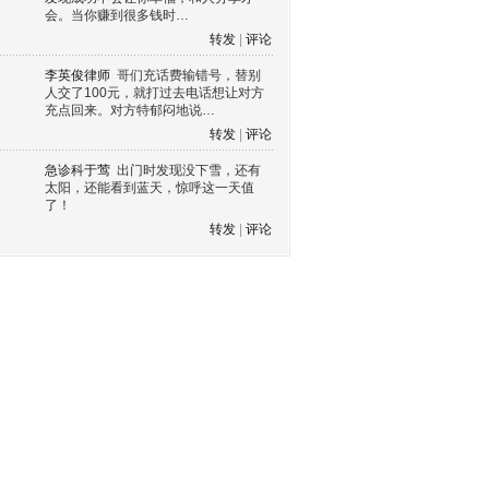
会。当你赚到很多钱时…
转发
|
评论
李英俊律师
哥们充话费输错号，替别
人交了100元，就打过去电话想让对方
充点回来。对方特郁闷地说…
转发
|
评论
急诊科于莺
出门时发现没下雪，还有
太阳，还能看到蓝天，惊呼这一天值
了！
转发
|
评论