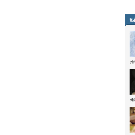
热
她
他