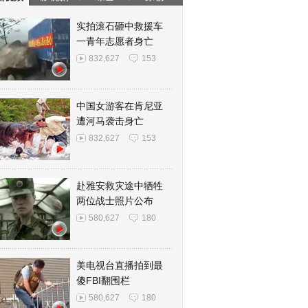
实拍滚石砸中救援车
一青年志愿者身亡
832,627
153
中国女游客在肯尼亚
遭河马袭击身亡
832,627
153
赴雅安救灾途中牺牲
两位战士照片公布
580,627
180
美电视台直播拍到最
傻FBI翻围栏
580,627
180