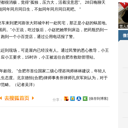
都很消极，觉得“孤独，压力大，活着没意思”。 28日晚聊天
能同年同月同日生，不如同年同月同日死吧。 ”
车来到淝河路张大郢城中村一处民宅，那正是小赵的蜗居地。
眠药。”小王说，吃过饭后，小赵把她带到床边，把药瓶扔到一
微
，跑到一个小百货店，通过公用电话报了警。
速赶到现场，可是屋内已经没有人。通过民警的悉心教导，小王
应小王要求，15时许，小王被送往合肥市救助管理站。
年龄段。 ”合肥市首位国家二级心理咨询师林林建议，年轻人
生态度。北京德恒(合肥)律师事务所律师孔庆军则认为，对于
律范畴。（记者吴洋）
[保存到博客]
分享：