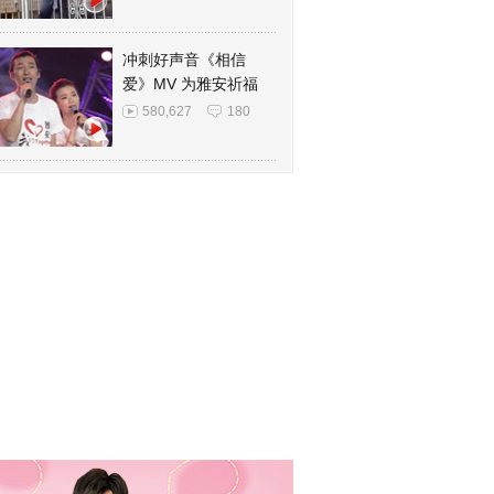
冲刺好声音《相信
爱》MV 为雅安祈福
580,627
180