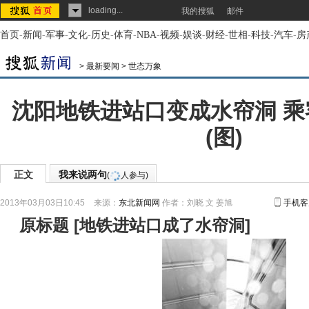
loading...
我的搜狐
邮件
首页
-
新闻
-
军事
-
文化
-
历史
-
体育
-
NBA
-
视频
-
娱谈
-
财经
-
世相
-
科技
-
汽车
-
房
>
最新要闻
>
世态万象
沈阳地铁进站口变成水帘洞 
(图)
正文
我来说两句
(
人参与)
2013年03月03日10:45
来源：
东北新闻网
作者：刘晓 文 姜旭
手机客
原标题
[
地铁进站口成了水帘洞
]