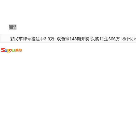
广告
彩民车牌号投注中3.9万
双色球148期开奖:头奖11注666万
徐州小