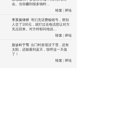
会。当你赚到很多钱时…
转发
|
评论
李英俊律师
哥们充话费输错号，替别
人交了100元，就打过去电话想让对方
充点回来。对方特郁闷地说…
转发
|
评论
急诊科于莺
出门时发现没下雪，还有
太阳，还能看到蓝天，惊呼这一天值
了！
转发
|
评论