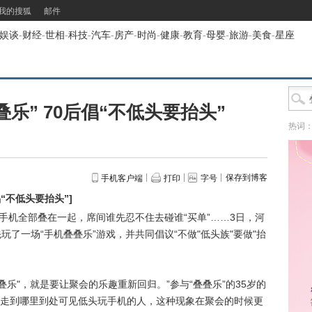
我的搜狐
邮件
娱谈
-
财经
-
世相
-
科技
-
汽车
-
房产
-
时尚
-
健康
-
教育
-
母婴
-
旅游
-
美食
-
星座
乐” 70后倡“不低头要抬头”
热词
保存到博客
手机客户端
打印
字号
倡“不低头要抬头”
]
手机全部叠在一起，席间谁先忍不住去碰谁“买单”……3日，河
玩了一场“手机叠叠乐”游戏，并共同倡议“不做"低头族"要做"抬
"，就是要让聚会的乐趣重新回归。”参与“叠叠乐”的35岁的
走到哪里到处可见低头玩手机的人，这种现象在聚会的时候更