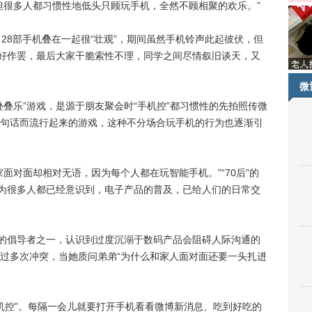
但很多人都习惯性地低头只顾玩手机，全然不顾相聚的欢乐。”
8部手机叠在一起很“壮观”，期间虽然手机铃声此起彼伏，但
只好作罢，最后大家干脆索性不理，同学之间尽情叙旧谈天，又
微
乐”游戏，是源于朋友聚会时“手机控”都习惯性的先拍照传微
句话而流行起来的游戏，这种不分场合玩手机的行为也逐渐引
对面却相对无语，因为每个人都在玩智能手机。”“70后”的
因为很多人都已经意识到，电子产品的普及，已给人们的日常交
的倡导者之一，认识到过度沉溺于数码产品会阻碍人际沟通的
过多次冲突，当她质问弟弟“为什么和家人面对面还要一头扎进
控”。每隔一会儿就要打开手机看看微博新消息、吃到好吃的