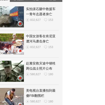
实拍滚石砸中救援车
一青年志愿者身亡
832,627
153
中国女游客在肯尼亚
遭河马袭击身亡
832,627
153
赴雅安救灾途中牺牲
两位战士照片公布
580,627
180
美电视台直播拍到最
傻FBI翻围栏
580,627
180