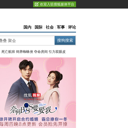
欢迎入驻搜狐媒体平台
国内
|
国际
|
社会
|
军事
|
评论
：
死亡航班
饲养蜘蛛侠
夺命房间
引力双眼皮