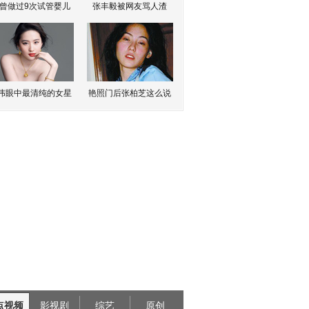
曾做过9次试管婴儿
张丰毅被网友骂人渣
伟眼中最清纯的女星
艳照门后张柏芝这么说
点视频
影视剧
综艺
原创