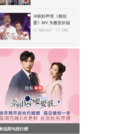
冲刺好声音《相信
爱》MV 为雅安祈福
580,627
180
来说两句排行榜