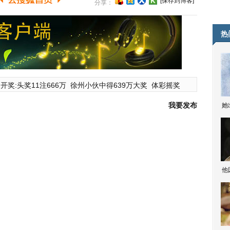
[保存到博客]
分享：
热
开奖:头奖11注666万
徐州小伙中得639万大奖
体彩摇奖
我要发布
她
他