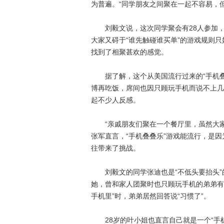
为普遍。“同学朋友之间聚在一起不容易，
刘毅文说，这次同学聚会有28人参加，2
大家又碍于“谁先触碰谁买单”的游戏规则
找到了相聚甚欢的感觉。
据了解，这个从美国流行过来的“手机叠叠
博再吃饭，席间也因只顾玩手机而说不上几
起不少人反感。
“亲戚朋友们聚在一个餐厅里，虽然大家面
张军直言，“手机叠叠乐”游戏能流行，是
往带来了挑战。
刘毅文的同学张迪也是“不低头要抬头”
她，曾和家人团聚时也只顾玩手机的弟弟有
手机里”时，弟弟居然回答说“习惯了”。
28岁的叶小姐也直言自己就是一个“手机