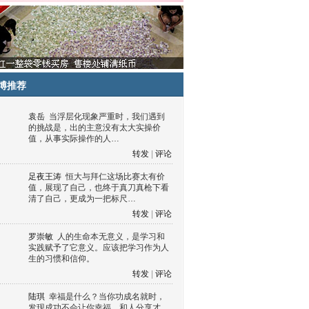
博推荐
袁岳
当浮层化现象严重时，我们遇到
的挑战是，出的主意没有太大实操价
值，从事实际操作的人…
转发
|
评论
足夜王涛
恒大与拜仁这场比赛太有价
值，展现了自己，也终于真刀真枪下看
清了自己，更成为一把标尺…
转发
|
评论
罗崇敏
人的生命本无意义，是学习和
实践赋予了它意义。应该把学习作为人
生的习惯和信仰。
转发
|
评论
陆琪
幸福是什么？当你功成名就时，
发现成功不会让你幸福，和人分享才