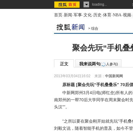
loading...
首页
-
新闻
-
军事
-
文化
-
历史
-
体育
-
NBA
-
视频
-
>
综合
聚会先玩“手机叠叠
正文
我来说两句
(
人参与)
2013年03月04日16:02
来源：
中国新闻网
原标题
[
聚会先玩“手机叠叠乐” 70后
中新网郑州3月4日电(师红垒)所有人的
南郑州的一帮70后大学同学在周末聚会时先
头汉"”。
“之所以要在聚会刚开始就先玩"手机叠叠乐
刘毅文说，随着智能手机的普及，如今不管