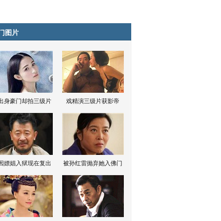
门图片
出身豪门却拍三级片
戏精演三级片获影帝
因嫖娼入狱现在复出
被孙红雷抛弃她入佛门