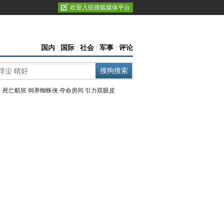
欢迎入驻搜狐媒体平台
国内
|
国际
|
社会
|
军事
|
评论
：
死亡航班
饲养蜘蛛侠
夺命房间
引力双眼皮