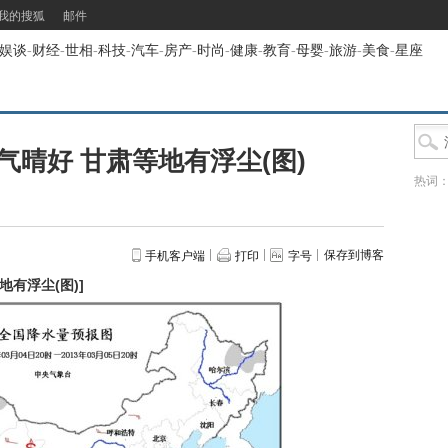
我的搜狐
邮件
娱谈
-
财经
-
世相
-
科技
-
汽车
-
房产
-
时尚
-
健康
-
教育
-
母婴
-
旅游
-
美食
-
星座
气晴好 甘肃等地有浮尘(图)
热词
保存到博客
手机客户端
打印
字号
地有浮尘(图)
]