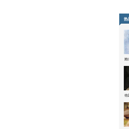
热
她
他