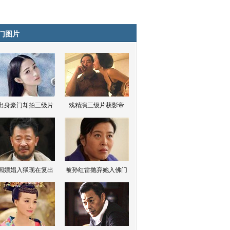
门图片
出身豪门却拍三级片
戏精演三级片获影帝
因嫖娼入狱现在复出
被孙红雷抛弃她入佛门