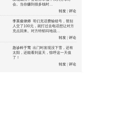
会。当你赚到很多钱时…
转发
|
评论
李英俊律师
哥们充话费输错号，替别
人交了100元，就打过去电话想让对方
充点回来。对方特郁闷地说…
转发
|
评论
急诊科于莺
出门时发现没下雪，还有
太阳，还能看到蓝天，惊呼这一天值
了！
转发
|
评论