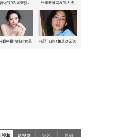
曾做过9次试管婴儿
张丰毅被网友骂人渣
伟眼中最清纯的女星
艳照门后张柏芝这么说
点视频
影视剧
综艺
原创