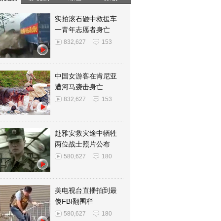
实拍滚石砸中救援车
一青年志愿者身亡
832,627
153
中国女游客在肯尼亚
遭河马袭击身亡
832,627
153
赴雅安救灾途中牺牲
两位战士照片公布
580,627
180
美电视台直播拍到最
傻FBI翻围栏
580,627
180