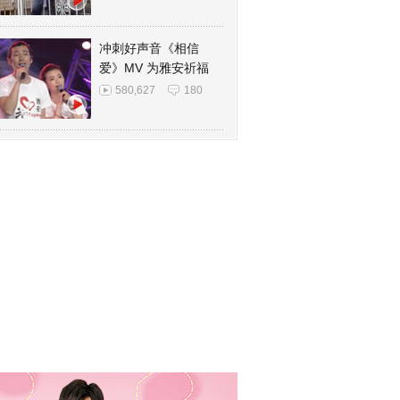
冲刺好声音《相信
爱》MV 为雅安祈福
580,627
180