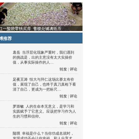
博推荐
袁岳
当浮层化现象严重时，我们遇到
的挑战是，出的主意没有太大实操价
值，从事实际操作的人…
转发
|
评论
足夜王涛
恒大与拜仁这场比赛太有价
值，展现了自己，也终于真刀真枪下看
清了自己，更成为一把标尺…
转发
|
评论
罗崇敏
人的生命本无意义，是学习和
实践赋予了它意义。应该把学习作为人
生的习惯和信仰。
转发
|
评论
陆琪
幸福是什么？当你功成名就时，
发现成功不会让你幸福，和人分享才