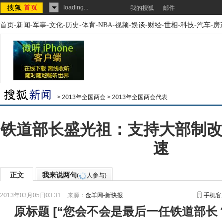
loading...
我的搜狐
邮件
首页
-
新闻
-
军事
-
文化
-
历史
-
体育
-
NBA
-
视频
-
娱谈
-
财经
-
世相
-
科技
-
汽车
-
房
>
2013年全国两会
>
2013年全国两会代表
铁道部长盛光祖：支持大部制改
速
正文
我来说两句
(
人参与)
2013年03月05日03:31
来源：
金羊网-新快报
手机客
原标题
[
“您会不会是最后一任铁道部长