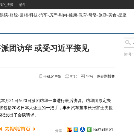
我的搜狐
邮件
娱谈
-
财经
-
世相
-
科技
-
汽车
-
房产
-
时尚
-
健康
-
教育
-
母婴
-
旅游
-
美食
-
星座
派团访华 或受习近平接见
热词
保存到博客
手机客户端
打印
字号
月21日至23日派团访华一事进行最后协调。访华团原定去
将包括20名日本大企业的一把手，丰田汽车董事长张富士夫担
书记发出了会谈请求。
[保存到博客]
分享：