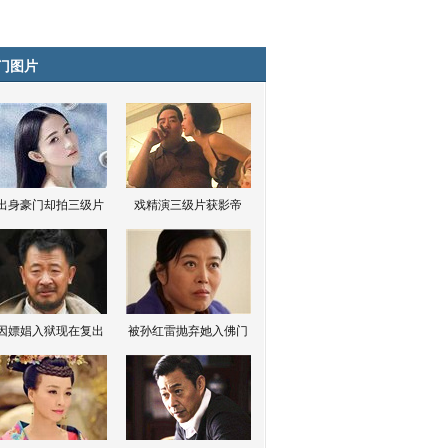
门图片
出身豪门却拍三级片
戏精演三级片获影帝
因嫖娼入狱现在复出
被孙红雷抛弃她入佛门