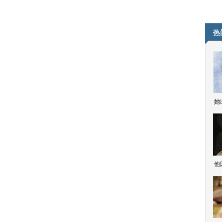
热
她
他