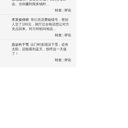
会。当你赚到很多钱时…
转发
|
评论
李英俊律师
哥们充话费输错号，替别
人交了100元，就打过去电话想让对方
充点回来。对方特郁闷地说…
转发
|
评论
急诊科于莺
出门时发现没下雪，还有
太阳，还能看到蓝天，惊呼这一天值
了！
转发
|
评论