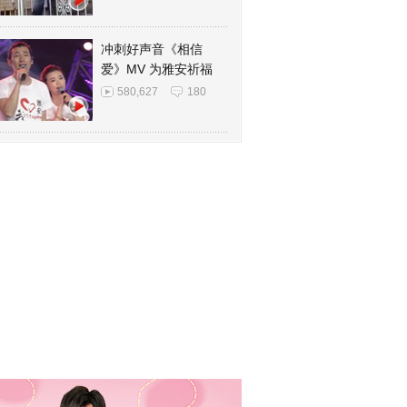
冲刺好声音《相信
爱》MV 为雅安祈福
580,627
180