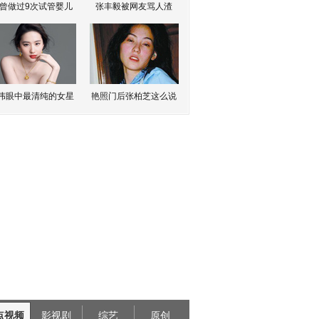
曾做过9次试管婴儿
张丰毅被网友骂人渣
伟眼中最清纯的女星
艳照门后张柏芝这么说
点视频
影视剧
综艺
原创