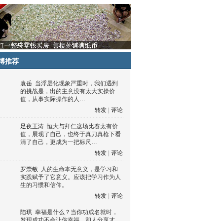
博推荐
袁岳
当浮层化现象严重时，我们遇到
的挑战是，出的主意没有太大实操价
值，从事实际操作的人…
转发
|
评论
足夜王涛
恒大与拜仁这场比赛太有价
值，展现了自己，也终于真刀真枪下看
清了自己，更成为一把标尺…
转发
|
评论
罗崇敏
人的生命本无意义，是学习和
实践赋予了它意义。应该把学习作为人
生的习惯和信仰。
转发
|
评论
陆琪
幸福是什么？当你功成名就时，
发现成功不会让你幸福，和人分享才