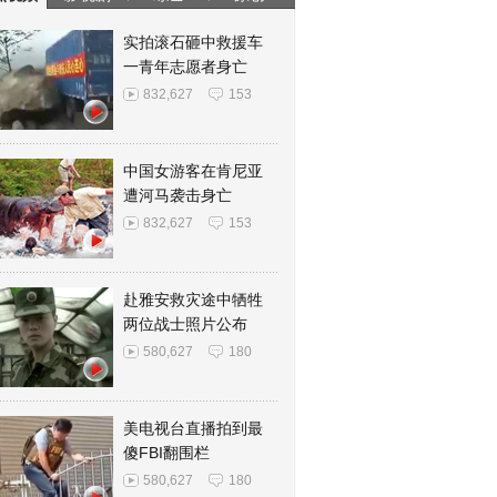
实拍滚石砸中救援车
一青年志愿者身亡
832,627
153
中国女游客在肯尼亚
遭河马袭击身亡
832,627
153
赴雅安救灾途中牺牲
两位战士照片公布
580,627
180
美电视台直播拍到最
傻FBI翻围栏
580,627
180