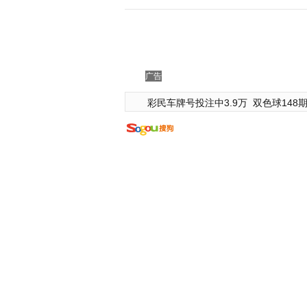
广告
彩民车牌号投注中3.9万
双色球148期