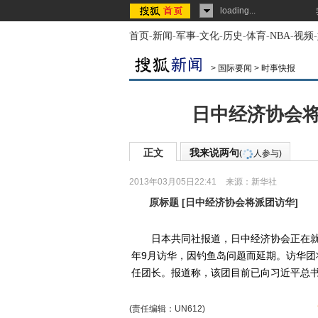
loading...
首页
-
新闻
-
军事
-
文化
-
历史
-
体育
-
NBA
-
视频
-
>
国际要闻
>
时事快报
日中经济协会将
正文
我来说两句
(
人参与)
2013年03月05日22:41
来源：
新华社
原标题
[
日中经济协会将派团访华
]
日本共同社报道，日中经济协会正在就本
年9月访华，因钓鱼岛问题而延期。访华团
任团长。报道称，该团目前已向习近平总
(责任编辑：UN612)