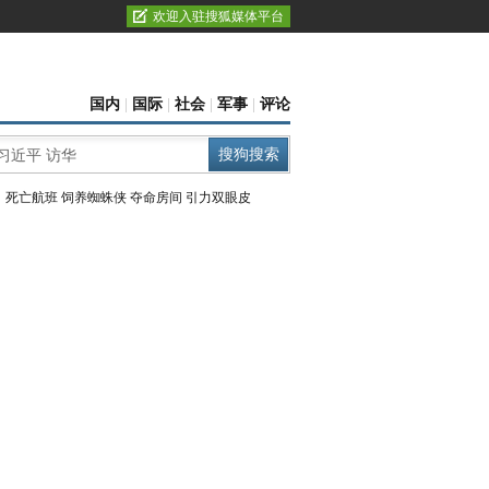
欢迎入驻搜狐媒体平台
国内
|
国际
|
社会
|
军事
|
评论
：
死亡航班
饲养蜘蛛侠
夺命房间
引力双眼皮