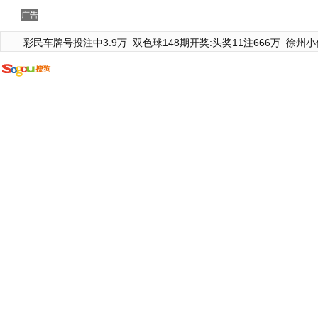
广告
彩民车牌号投注中3.9万
双色球148期开奖:头奖11注666万
徐州小