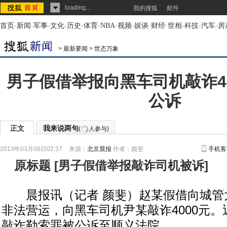
loading...
我的搜狐
邮件
首页
-
新闻
-
军事
-
文化
-
历史
-
体育
-
NBA
-
视频
-
娱谈
-
财经
-
世相
-
科技
-
汽车
-
房
>
最新要闻
>
世态万象
男子假借举报向黑车司机敲诈40
公诉
正文
我来说两句
(
人参与)
2013年03月06日02:37
来源：
北京晨报
作者：颜斐
手机客
原标题
[
男子假借举报敲诈司机被诉
]
晨报讯（记者 颜斐）赵某假借向城管
非法营运，向黑车司机尹某敲诈4000元
敲诈勒索罪被公诉至顺义法院。