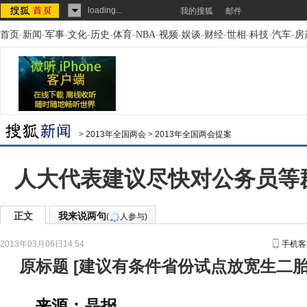
loading...
我的搜狐
邮件
首页
-
新闻
-
军事
-
文化
-
历史
-
体育
-
NBA
-
视频
-
娱谈
-
财经
-
世相
-
科技
-
汽车
-
房
>
2013年全国两会
>
2013年全国两会提案
人大代表建议尽快对公务员等
正文
我来说两句
(
人参与)
2013年03月06日14:54
手机客
原标题
[
建议有条件省份试点放宽生二
来源：
晶报