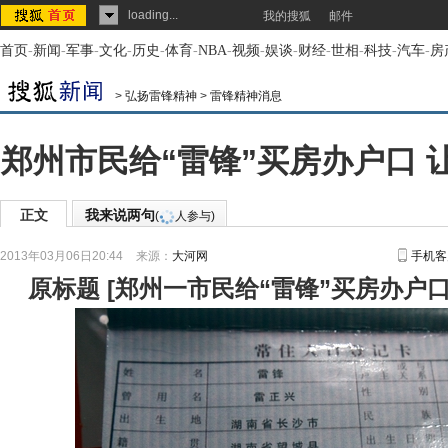
loading...
我的搜狐
邮件
首页
-
新闻
-
军事
-
文化
-
历史
-
体育
-
NBA
-
视频
-
娱谈
-
财经
-
世相
-
科技
-
汽车
-
房
>
弘扬雷锋精神
>
雷锋精神消息
郑州市民给“雷锋”买房办户口 
正文
我来说两句
(
人参与)
2013年03月06日20:44
来源：
大河网
手机客
原标题
[
郑州一市民给“雷锋”买房办户