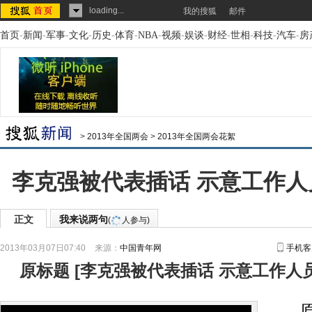
loading...
我的搜狐
邮件
首页
-
新闻
-
军事
-
文化
-
历史
-
体育
-
NBA
-
视频
-
娱谈
-
财经
-
世相
-
科技
-
汽车
-
房
>
2013年全国两会
>
2013年全国两会花絮
李克强被代表插话 示意工作人
正文
我来说两句
(
人参与)
2013年03月07日07:40
来源：
中国青年网
手机客
原标题
[
李克强被代表插话 示意工作人员
原标