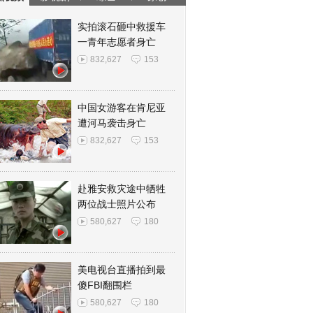
实拍滚石砸中救援车
一青年志愿者身亡
832,627
153
中国女游客在肯尼亚
遭河马袭击身亡
832,627
153
赴雅安救灾途中牺牲
两位战士照片公布
580,627
180
美电视台直播拍到最
傻FBI翻围栏
580,627
180