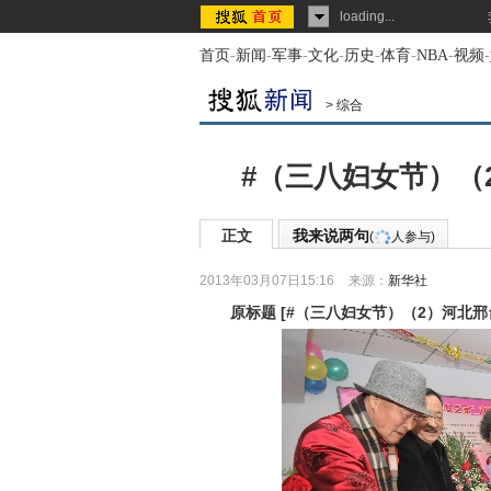
loading...
首页
-
新闻
-
军事
-
文化
-
历史
-
体育
-
NBA
-
视频
-
>
综合
#（三八妇女节）（
正文
我来说两句
(
人参与)
2013年03月07日15:16
来源：
新华社
原标题
[
#（三八妇女节）（2）河北邢