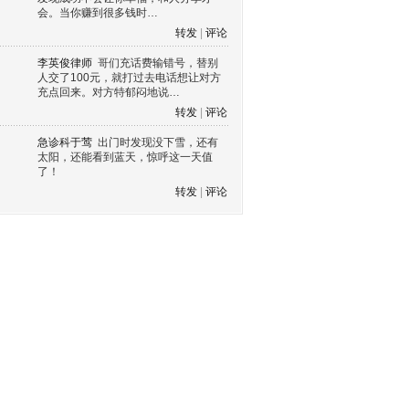
会。当你赚到很多钱时…
转发
|
评论
李英俊律师
哥们充话费输错号，替别
人交了100元，就打过去电话想让对方
充点回来。对方特郁闷地说…
转发
|
评论
急诊科于莺
出门时发现没下雪，还有
太阳，还能看到蓝天，惊呼这一天值
了！
转发
|
评论