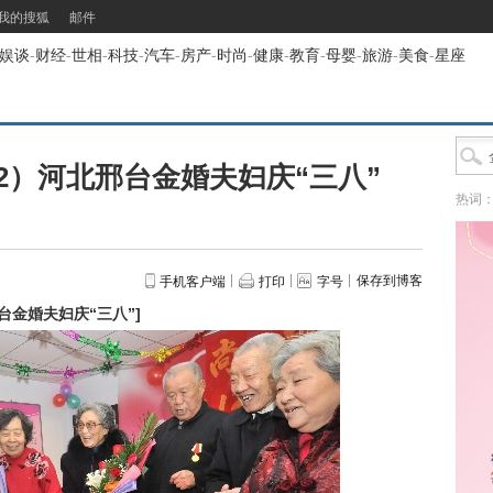
我的搜狐
邮件
娱谈
-
财经
-
世相
-
科技
-
汽车
-
房产
-
时尚
-
健康
-
教育
-
母婴
-
旅游
-
美食
-
星座
2）河北邢台金婚夫妇庆“三八”
热词
保存到博客
手机客户端
打印
字号
台金婚夫妇庆“三八”
]