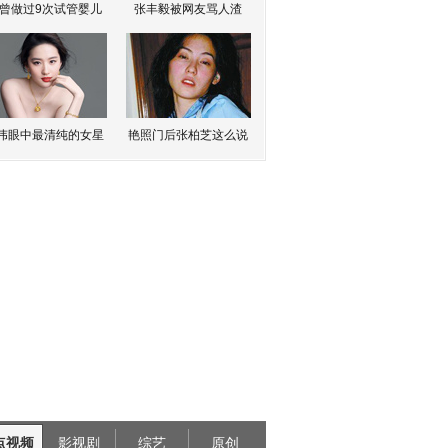
曾做过9次试管婴儿
张丰毅被网友骂人渣
伟眼中最清纯的女星
艳照门后张柏芝这么说
点视频
影视剧
综艺
原创