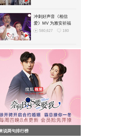
冲刺好声音《相信
爱》MV 为雅安祈福
580,627
180
来说两句排行榜