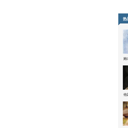
热
她
他