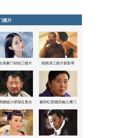
门图片
出身豪门却拍三级片
戏精演三级片获影帝
因嫖娼入狱现在复出
被孙红雷抛弃她入佛门