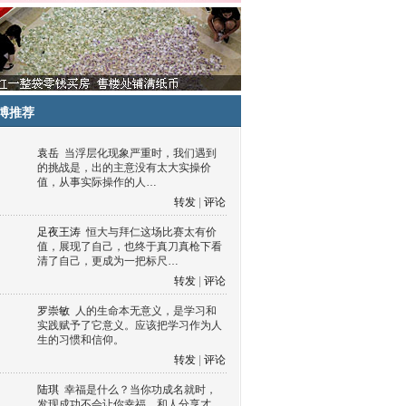
博推荐
袁岳
当浮层化现象严重时，我们遇到
的挑战是，出的主意没有太大实操价
值，从事实际操作的人…
转发
|
评论
足夜王涛
恒大与拜仁这场比赛太有价
值，展现了自己，也终于真刀真枪下看
清了自己，更成为一把标尺…
转发
|
评论
罗崇敏
人的生命本无意义，是学习和
实践赋予了它意义。应该把学习作为人
生的习惯和信仰。
转发
|
评论
陆琪
幸福是什么？当你功成名就时，
发现成功不会让你幸福，和人分享才