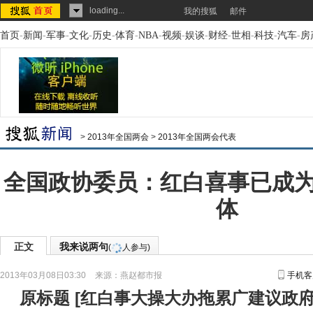
loading...
我的搜狐
邮件
首页
-
新闻
-
军事
-
文化
-
历史
-
体育
-
NBA
-
视频
-
娱谈
-
财经
-
世相
-
科技
-
汽车
-
房
>
2013年全国两会
>
2013年全国两会代表
全国政协委员：红白喜事已成
体
正文
我来说两句
(
人参与)
2013年03月08日03:30
来源：
燕赵都市报
手机客
原标题
[
红白事大操大办拖累广建议政