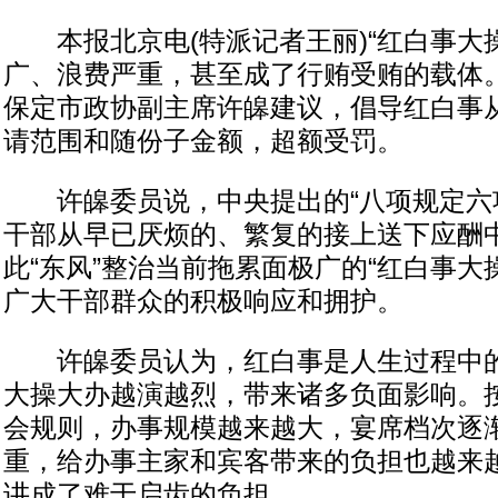
本报北京电(特派记者王丽)“红白事大
广、浪费严重，甚至成了行贿受贿的载体。
保定市政协副主席许皞建议，倡导红白事
请范围和随份子金额，超额受罚。
许皞委员说，中央提出的“八项规定六项
干部从早已厌烦的、繁复的接上送下应酬
此“东风”整治当前拖累面极广的“红白事大
广大干部群众的积极响应和拥护。
许皞委员认为，红白事是人生过程中的
大操大办越演越烈，带来诸多负面影响。
会规则，办事规模越来越大，宴席档次逐
重，给办事主家和宾客带来的负担也越来
讲成了难于启齿的负担。