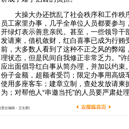
大操大办还扰乱了社会秩序和工作秩序
员工家里办事，几乎全单位人员都要参与
开绿灯表示善意亲民。甚至，一些领导干
发请柬，借机敛财，红白喜事已成为行贿受
前，大多数人看到了这种不正之风的弊端
理状态，但是民间自我修正非常乏力。”许
应出面倡导红白事从简办理，并加以约束
份子金额，超额者受罚；限定办事用高级
使用多座客车；建章立制，查处发放请柬
为；对帮他人“串邀当托”的人员要严肃处
(责任编辑：王生辉)