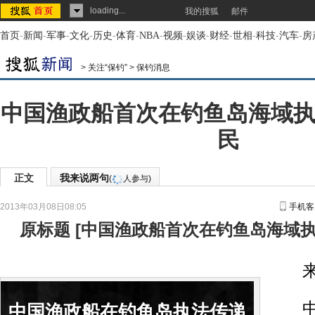
loading...
我的搜狐
邮件
首页
-
新闻
-
军事
-
文化
-
历史
-
体育
-
NBA
-
视频
-
娱谈
-
财经
-
世相
-
科技
-
汽车
-
房
>
关注“保钓”
>
保钓消息
中国渔政船首次在钓鱼岛海域执
民
正文
我来说两句
(
人参与)
2013年03月08日08:05
手机客
原标题
[
中国渔政船首次在钓鱼岛海域执
来
中国
中国渔政船在钓鱼岛执法传递