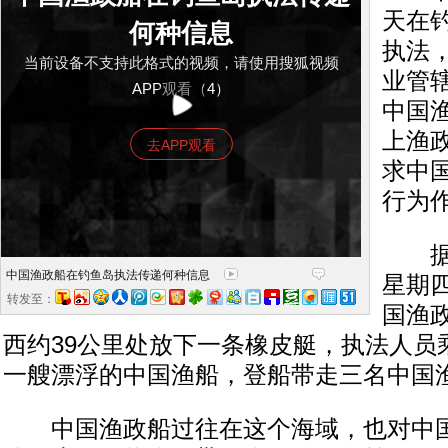
天在
何种信息
执法
当前设备不支持此格式的视频，请使用搜狐视频
业管
APP观看（4）
中国
上渔
去APP观看
求中
行为
据日
中国渔政船在钓鱼岛执法传递何种信息
星期
转发至：
国渔政
西约39公里处放下一条橡皮艇，执法人员
一艘漂浮的中国渔船，登船带走三名中国
中国渔政船过往在这个海域，也对中国