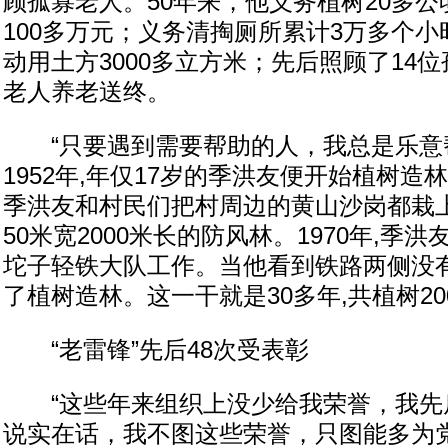
顾孤寡老人。50年来，他义务植树20多公
100多万元；义务清掏厕所累计3万多个
动用土方3000多立方米；先后照顾了14
老人养老送终。
“只要遇到需要帮助的人，我总是乐意帮
1952年,年仅17岁的季洪友便开始植树造
季洪友和村民们把村周边的黄山沙岗都栽上
50米宽2000米长的防风林。1970年,季
坨子轻铁大队工作。当他看到铁路两侧没有
了植树造林。这一干就是30多年,共植树20
“老雷锋”先后48次受表彰
“这些年来组织上没少给我荣誉，我先后
说实在话，我不图这些荣誉，只图能多为