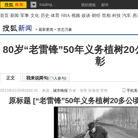
loading...
我的搜狐
邮件
首页
-
新闻
-
军事
-
文化
-
历史
-
体育
-
NBA
-
视频
-
娱谈
-
财经
-
世相
-
科技
-
汽车
-
房
>
最新要闻
>
世态万象
80岁“老雷锋”50年义务植树20
彰
正文
我来说两句
(
人参与)
2013年03月09日00:35
来源：
城市晚报
作者：张宵 孙海俏 李煦
手机客
原标题
[
“老雷锋”50年义务植树20多公