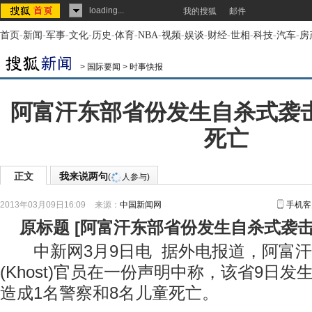
loading...
我的搜狐
邮件
首页
-
新闻
-
军事
-
文化
-
历史
-
体育
-
NBA
-
视频
-
娱谈
-
财经
-
世相
-
科技
-
汽车
-
房
>
国际要闻
>
时事快报
阿富汗东部省份发生自杀式袭击
死亡
正文
我来说两句
(
人参与)
2013年03月09日16:09
来源：
中国新闻网
手机客
原标题
[
阿富汗东部省份发生自杀式袭击
中新网3月9日电 据外电报道，阿富汗
(Khost)官员在一份声明中称，该省9日
造成1名警察和8名儿童死亡。