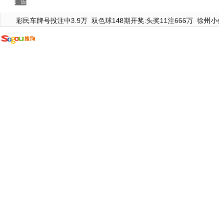
广告
彩民车牌号投注中3.9万
双色球148期开奖:头奖11注666万
徐州小