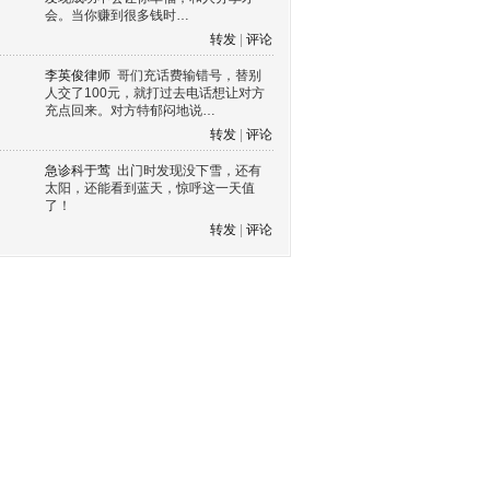
会。当你赚到很多钱时…
转发
|
评论
李英俊律师
哥们充话费输错号，替别
人交了100元，就打过去电话想让对方
充点回来。对方特郁闷地说…
转发
|
评论
急诊科于莺
出门时发现没下雪，还有
太阳，还能看到蓝天，惊呼这一天值
了！
转发
|
评论