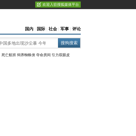
欢迎入驻搜狐媒体平台
国内
|
国际
|
社会
|
军事
|
评论
：
死亡航班
饲养蜘蛛侠
夺命房间
引力双眼皮