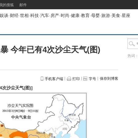
我的搜狐
邮件
娱谈
-
财经
-
世相
-
科技
-
汽车
-
房产
-
时尚
-
健康
-
教育
-
母婴
-
旅游
-
美食
-
星座
暴 今年已有4次沙尘天气(图)
热词
保存到博客
手机客户端
打印
字号
4次沙尘天气(图)
]