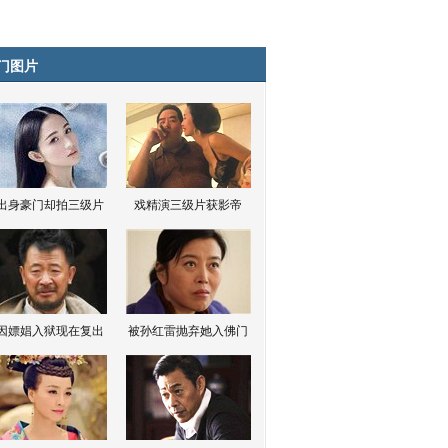
门图片
出身豪门却拍三级片
戏精演三级片获影帝
因嫖娼入狱现在复出
被孙红雷抛弃她入佛门