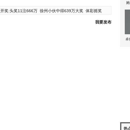
她
开奖:头奖11注666万
徐州小伙中得639万大奖
体彩摇奖
我要发布
卓
热