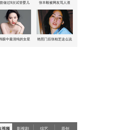
曾做过9次试管婴儿
张丰毅被网友骂人渣
伟眼中最清纯的女星
艳照门后张柏芝这么说
点视频
影视剧
综艺
原创