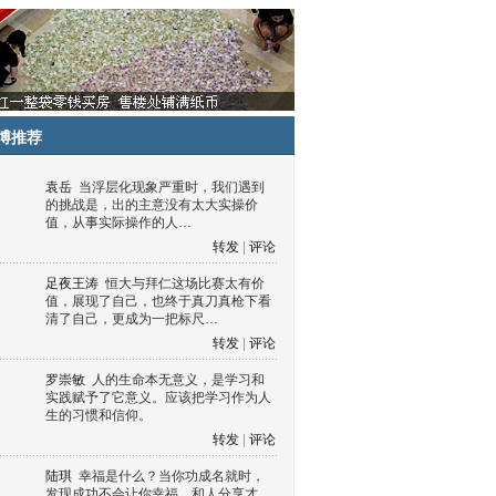
博推荐
袁岳
当浮层化现象严重时，我们遇到
的挑战是，出的主意没有太大实操价
值，从事实际操作的人…
转发
|
评论
足夜王涛
恒大与拜仁这场比赛太有价
值，展现了自己，也终于真刀真枪下看
清了自己，更成为一把标尺…
转发
|
评论
罗崇敏
人的生命本无意义，是学习和
实践赋予了它意义。应该把学习作为人
生的习惯和信仰。
转发
|
评论
陆琪
幸福是什么？当你功成名就时，
发现成功不会让你幸福，和人分享才