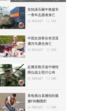
实拍滚石砸中救援车
一青年志愿者身亡
832,627
153
中国女游客在肯尼亚
遭河马袭击身亡
832,627
153
赴雅安救灾途中牺牲
两位战士照片公布
580,627
180
美电视台直播拍到最
傻FBI翻围栏
580,627
180