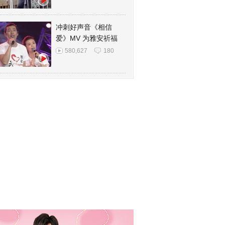
冲刺好声音《相信
爱》MV 为雅安祈福
580,627
180