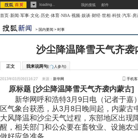
loading...
我的搜狐
邮件
首页
-
新闻
-
军事
-
文化
-
历史
-
体育
-
NBA
-
视频
-
娱谈
-
财经
-
世相
-
科技
-
汽车
-
房
>
国内要闻
>
时事
沙尘降温降雪天气齐袭
正文
我来说两句
(
人参与)
2013年03月09日16:27
来源：
新华网
手机客
原标题
[
沙尘降温降雪天气齐袭内蒙古
]
新华网呼和浩特3月9日电（记者于嘉
区气象台获悉，从3月8日晚间起，内蒙古
大风降温和沙尘天气过程，东部地区出现
醒，相关部门和公众要在畜牧业、设施农
做好应急准备。