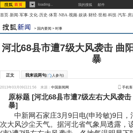
loading...
我的搜狐
邮件
首页
-
新闻
-
军事
-
文化
-
历史
-
体育
-
NBA
-
视频
-
娱谈
-
财经
-
世相
-
科技
-
汽车
-
房
>
国内要闻
>
时事
河北68县市遭7级大风袭击 曲
暴
正文
我来说两句
(
人参与)
2013年03月09日21:56
来源：
中国新闻网
手机客
原标题
[
河北68县市遭7级左右大风袭击
暴
]
中新网石家庄3月9日电(申玲敏)9日，
次大风沙尘天气。据河北省气象局透露，该