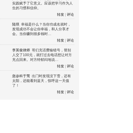
实践赋予了它意义。应该把学习作为人
生的习惯和信仰。
转发
|
评论
陆琪
幸福是什么？当你功成名就时，
发现成功不会让你幸福，和人分享才
会。当你赚到很多钱时…
转发
|
评论
李英俊律师
哥们充话费输错号，替别
人交了100元，就打过去电话想让对方
充点回来。对方特郁闷地说…
转发
|
评论
急诊科于莺
出门时发现没下雪，还有
太阳，还能看到蓝天，惊呼这一天值
了！
转发
|
评论