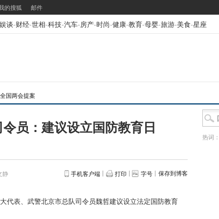
我的搜狐
邮件
娱谈
-
财经
-
世相
-
科技
-
汽车
-
房产
-
时尚
-
健康
-
教育
-
母婴
-
旅游
-
美食
-
星座
3年全国两会提案
司令员：建议设立国防教育日
热词
保存到博客
文静
手机客户端
打印
字号
代表、武警北京市总队司令员魏哲建议设立法定国防教育