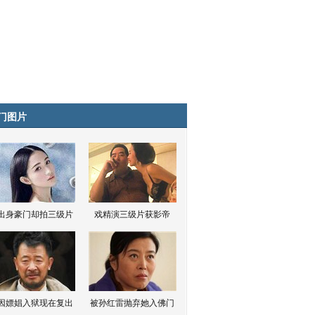
门图片
出身豪门却拍三级片
戏精演三级片获影帝
因嫖娼入狱现在复出
被孙红雷抛弃她入佛门