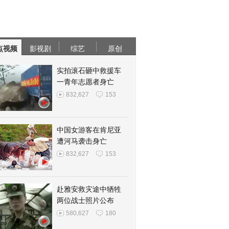
点视频
影视剧
综艺
原创
实拍滚石砸中救援车
一青年志愿者身亡
832,627
153
中国女游客在肯尼亚
遭河马袭击身亡
832,627
153
赴雅安救灾途中牺牲
两位战士照片公布
580,627
180