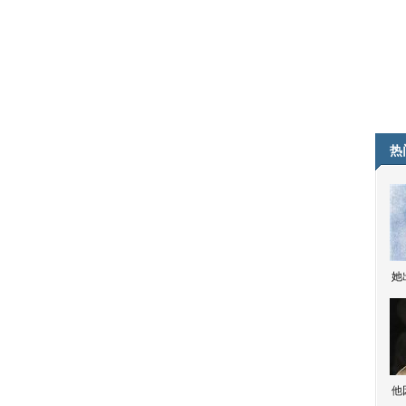
热
她
他