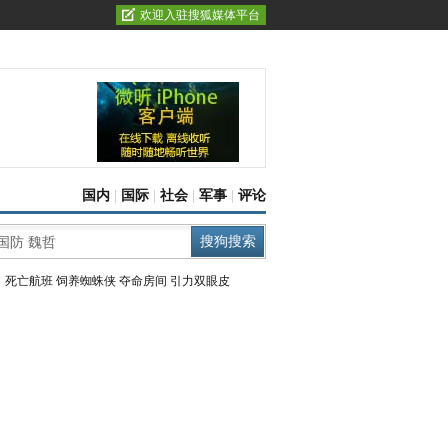
欢迎入驻搜狐媒体平台
国内
|
国际
|
社会
|
军事
|
评论
：
死亡航班
饲养蜘蛛侠
夺命房间
引力双眼皮