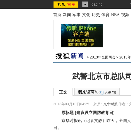
loading...
首页
-
新闻
-
军事
-
文化
-
历史
-
体育
-
NBA
-
视频
-
>
2013年全国两会
>
201
武警北京市总队
正文
我来说两句
(
人参与)
2013年03月10日04:25
来源：
京华时报
作者：
原标题
[
建议设立国防教育日
]
京华时报讯（记者文静）昨天，全国人大
日。