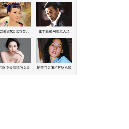
曾做过9次试管婴儿
张丰毅被网友骂人渣
伟眼中最清纯的女星
艳照门后张柏芝这么说