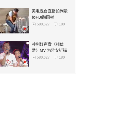
美电视台直播拍到最
傻FBI翻围栏
580,627
180
冲刺好声音《相信
爱》MV 为雅安祈福
580,627
180