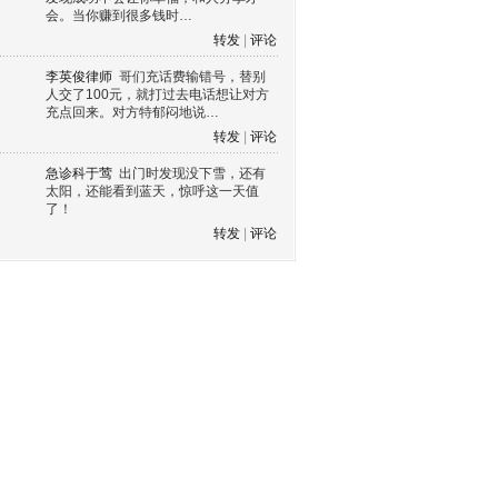
会。当你赚到很多钱时…
转发
|
评论
李英俊律师
哥们充话费输错号，替别
人交了100元，就打过去电话想让对方
充点回来。对方特郁闷地说…
转发
|
评论
急诊科于莺
出门时发现没下雪，还有
太阳，还能看到蓝天，惊呼这一天值
了！
转发
|
评论