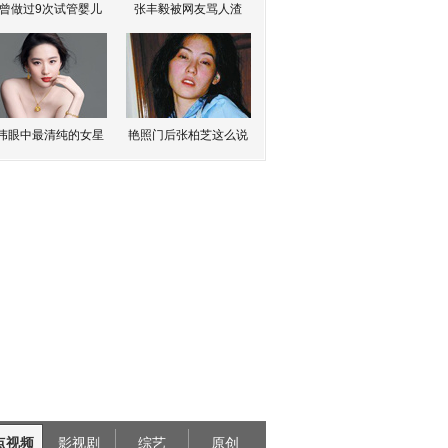
曾做过9次试管婴儿
张丰毅被网友骂人渣
伟眼中最清纯的女星
艳照门后张柏芝这么说
点视频
影视剧
综艺
原创