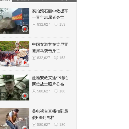
实拍滚石砸中救援车
一青年志愿者身亡
832,627
153
中国女游客在肯尼亚
遭河马袭击身亡
832,627
153
赴雅安救灾途中牺牲
两位战士照片公布
580,627
180
美电视台直播拍到最
傻FBI翻围栏
580,627
180