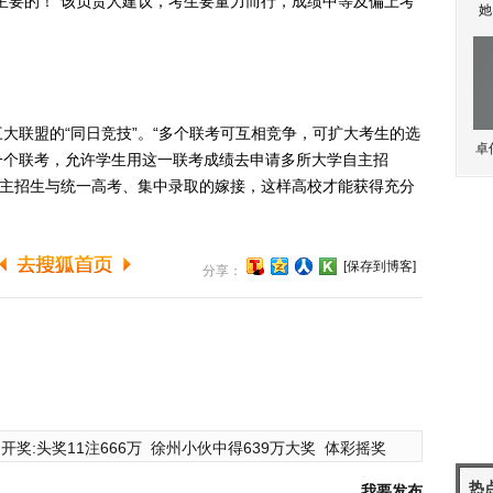
主要的！”该负责人建议，考生要量力而行，成绩中等及偏上考
她
联盟的“同日竞技”。“多个联考可互相竞争，可扩大考生的选
卓
一个联考，允许学生用这一联考成绩去申请多所大学自主招
自主招生与统一高考、集中录取的嫁接，这样高校才能获得充分
[保存到博客]
分享：
开奖:头奖11注666万
徐州小伙中得639万大奖
体彩摇奖
热
我要发布