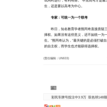
试同时进行，有利有弊。“毕竟高考才是最
生，还是要以高考为中心。
专家：可统一为一个联考
昨日，知名教育学者熊丙奇直接质疑三大
择权。如果没有这些意义，还不如统一为
生。”熊丙奇认为，“最关键的是必须打破
的自主权，而学生也才能获得选择权。
(责任编辑：UN633)
广告
彩民车牌号投注中3.9万
双色球148期