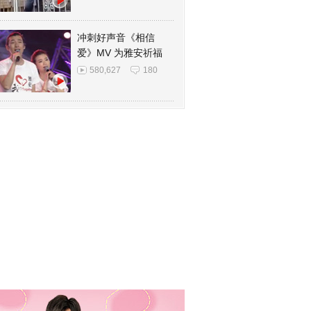
冲刺好声音《相信
爱》MV 为雅安祈福
580,627
180