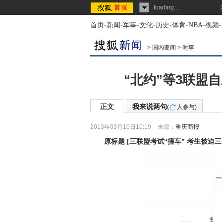
loading...
首页
-
新闻
-
军事
-
文化
-
历史
-
体育
-
NBA
-
视频
-
>
国内要闻
>
时事
“北约”等3联盟
正文
我来说两句
(
人参与)
2013年03月10日10:19
来源：
重庆商报
原标题
[
三联盟考试“撞车” 考生被迫