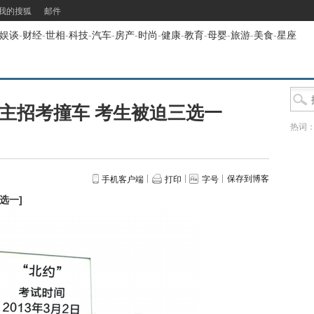
我的搜狐
邮件
娱谈
-
财经
-
世相
-
科技
-
汽车
-
房产
-
时尚
-
健康
-
教育
-
母婴
-
旅游
-
美食
-
星座
自主招考撞车 考生被迫三选一
热词
保存到博客
手机客户端
打印
字号
三选一
]