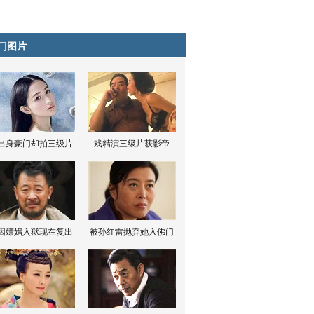
门图片
出身豪门却拍三级片
戏精演三级片获影帝
因嫖娼入狱现在复出
被孙红雷抛弃她入佛门