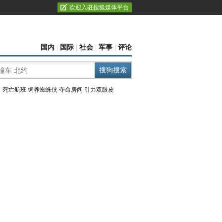
欢迎入驻搜狐媒体平台
国内
|
国际
|
社会
|
军事
|
评论
：
死亡航班
饲养蜘蛛侠
夺命房间
引力双眼皮