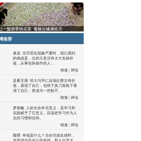
博推荐
袁岳
当浮层化现象严重时，我们遇到
的挑战是，出的主意没有太大实操价
值，从事实际操作的人…
转发
|
评论
足夜王涛
恒大与拜仁这场比赛太有价
值，展现了自己，也终于真刀真枪下看
清了自己，更成为一把标尺…
转发
|
评论
罗崇敏
人的生命本无意义，是学习和
实践赋予了它意义。应该把学习作为人
生的习惯和信仰。
转发
|
评论
陆琪
幸福是什么？当你功成名就时，
发现成功不会让你幸福，和人分享才