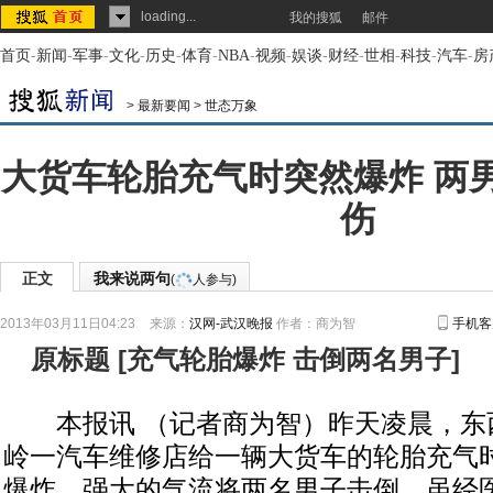
loading...
我的搜狐
邮件
首页
-
新闻
-
军事
-
文化
-
历史
-
体育
-
NBA
-
视频
-
娱谈
-
财经
-
世相
-
科技
-
汽车
-
房
>
最新要闻
>
世态万象
大货车轮胎充气时突然爆炸 两
伤
正文
我来说两句
(
人参与)
2013年03月11日04:23
来源：
汉网-武汉晚报
作者：商为智
手机客
原标题
[
充气轮胎爆炸 击倒两名男子
]
本报讯 （记者商为智）昨天凌晨，东西
岭一汽车维修店给一辆大货车的轮胎充气
爆炸，强大的气流将两名男子击倒。虽经