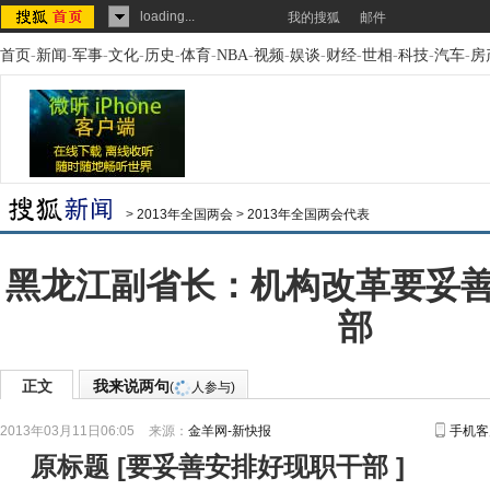
loading...
我的搜狐
邮件
首页
-
新闻
-
军事
-
文化
-
历史
-
体育
-
NBA
-
视频
-
娱谈
-
财经
-
世相
-
科技
-
汽车
-
房
>
2013年全国两会
>
2013年全国两会代表
黑龙江副省长：机构改革要妥
部
正文
我来说两句
(
人参与)
2013年03月11日06:05
来源：
金羊网-新快报
手机客
原标题
[
要妥善安排好现职干部
]